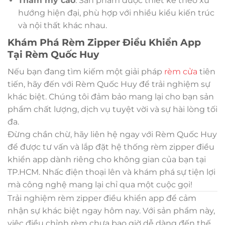
Thẩm mỹ cao
: Sản phẩm được thiết kế theo xu
hướng hiện đại, phù hợp với nhiều kiểu kiến trúc
và nội thất khác nhau.
Khám Phá Rèm Zipper Điều Khiển App
Tại Rèm Quốc Huy
Nếu bạn đang tìm kiếm một giải pháp
rèm cửa
tiên
tiến, hãy đến với Rèm Quốc Huy để trải nghiệm sự
khác biệt. Chúng tôi đảm bảo mang lại cho bạn sản
phẩm chất lượng, dịch vụ tuyệt vời và sự hài lòng tối
đa.
Đừng chần chừ, hãy liên hệ ngay với Rèm Quốc Huy
để được tư vấn và lắp đặt hệ thống rèm zipper điều
khiển app dành riêng cho không gian của bạn tại
TP.HCM. Nhấc điện thoại lên và khám phá sự tiện lợi
mà công nghệ mang lại chỉ qua một cuộc gọi!
Trải nghiệm rèm zipper điều khiển app để cảm
nhận sự khác biệt ngay hôm nay. Với sản phẩm này,
việc điều chỉnh rèm chưa bao giờ dễ dàng đến thế.