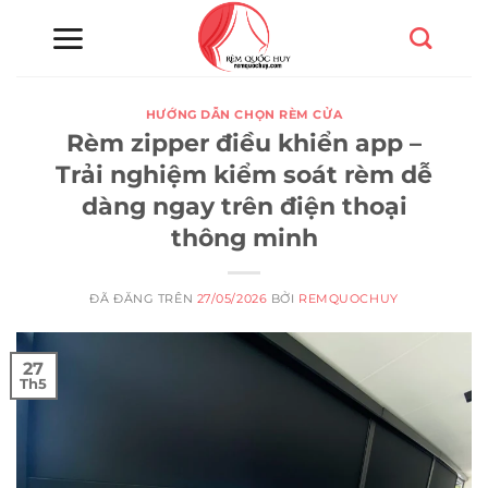
Chuyển
đến
nội
dung
HƯỚNG DẪN CHỌN RÈM CỬA
Rèm zipper điều khiển app –
Trải nghiệm kiểm soát rèm dễ
dàng ngay trên điện thoại
thông minh
ĐÃ ĐĂNG TRÊN
27/05/2026
BỞI
REMQUOCHUY
27
Th5