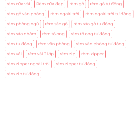
rèm cửa vải
Rèm cửa đẹp
rèm gỗ
rèm gỗ tự động
rèm gỗ văn phòng
rèm ngoài trời
rèm ngoài trời tự động
rèm phòng ngủ
rèm sáo gỗ
rèm sáo gỗ tự động
rèm sáo nhôm
rèm tổ ong
rèm tổ ong tự động
rèm tự động
rèm văn phòng
rèm văn phòng tự động
rèm vải
rèm vải 2 lớp
rèm zip
rèm zipper
rèm zipper ngoài trời
rèm zipper tự động
rèm zip tự động
Trụ sở chính
CÔNG TY TNHH CAN CIN VIỆT NAM
Mã số thuế:
0317918046