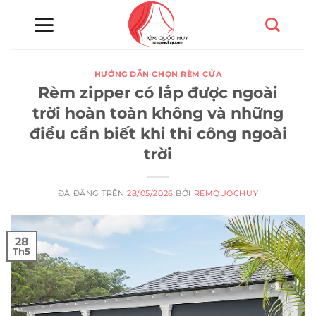
Chuyển
đến
nội
dung
HƯỚNG DẪN CHỌN RÈM CỬA
Rèm zipper có lắp được ngoài
trời hoàn toàn không và những
điều cần biết khi thi công ngoài
trời
ĐÃ ĐĂNG TRÊN
28/05/2026
BỞI
REMQUOCHUY
28
Th5