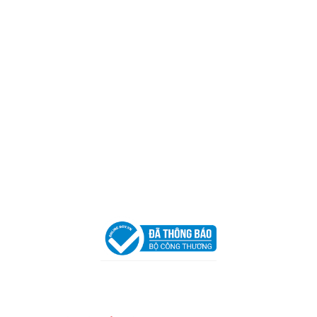
Địa Chỉ:
606/42 Đường 3 Tháng 2, Phường Diên Hồng,
Thành phố Hồ Chí Minh (P.14 Q10).
Hotline:
0906 51 5537 – 0282 253 5537
Xưởng Sản Xuất:
C30 Thành Thái, Phường 9, Quận 10,
TP.HCM
Email:
congtycancin@gmail.com
Chi nhánh Nha Trang
Địa Chỉ:
86 Đường 23 Tháng 10, Phương Sài, Nha
Trang, Khánh Hòa
Hotline:
0906 51 5537 – 0282 253 5537
Email:
congtycancin@gmail.com
Chi nhánh Hà Nội - Đà Nẵng
VPĐD Tại Hà Nội:
13BT3 Vạn Phúc, Hà Đông, Hà Nội
VPĐD Tại Đà Nẵng :
Số 403 Nguyễn Hữu Thọ, Phường
Khuê Trung, Quận Cẩm Lệ, TP. Đà Nẵng
Chính sách