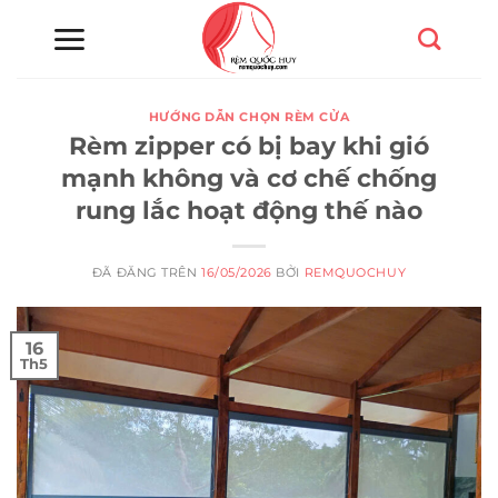
Chuyển
đến
nội
dung
HƯỚNG DẪN CHỌN RÈM CỬA
Rèm zipper có bị bay khi gió
mạnh không và cơ chế chống
rung lắc hoạt động thế nào
ĐÃ ĐĂNG TRÊN
16/05/2026
BỞI
REMQUOCHUY
16
Th5