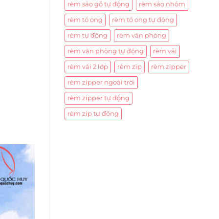
rèm sáo gỗ tự động
rèm sáo nhôm
rèm tổ ong
rèm tổ ong tự động
rèm tự động
rèm văn phòng
rèm văn phòng tự động
rèm vải
rèm vải 2 lớp
rèm zip
rèm zipper
rèm zipper ngoài trời
rèm zipper tự động
rèm zip tự động