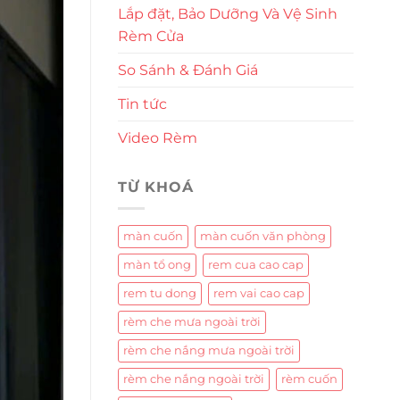
Lắp đặt, Bảo Dưỡng Và Vệ Sinh
Rèm Cửa
So Sánh & Đánh Giá
Tin tức
Video Rèm
TỪ KHOÁ
màn cuốn
màn cuốn văn phòng
màn tổ ong
rem cua cao cap
rem tu dong
rem vai cao cap
rèm che mưa ngoài trời
rèm che nắng mưa ngoài trời
rèm che nắng ngoài trời
rèm cuốn