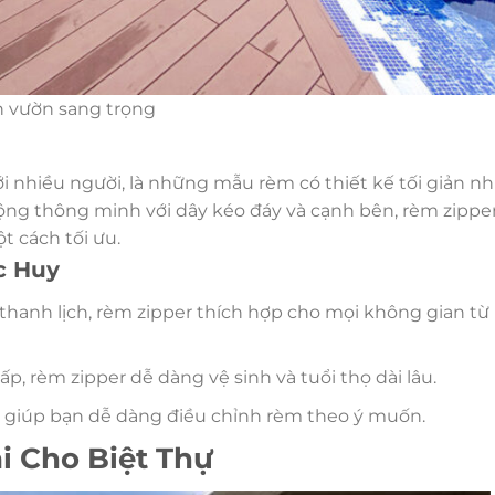
n vườn sang trọng
i nhiều người, là những mẫu rèm có thiết kế tối giản n
động thông minh với dây kéo đáy và cạnh bên, rèm zippe
t cách tối ưu.
c Huy
 thanh lịch, rèm zipper thích hợp cho mọi không gian từ
ấp, rèm zipper dễ dàng vệ sinh và tuổi thọ dài lâu.
h giúp bạn dễ dàng điều chỉnh rèm theo ý muốn.
i Cho Biệt Thự