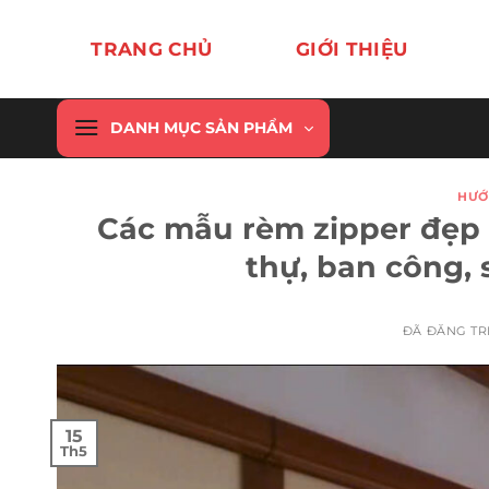
Chuyển
đến
TRANG CHỦ
GIỚI THIỆU
nội
dung
DANH MỤC SẢN PHẨM
HƯỚ
Các mẫu rèm zipper đẹp 
thự, ban công,
ĐÃ ĐĂNG T
15
Th5