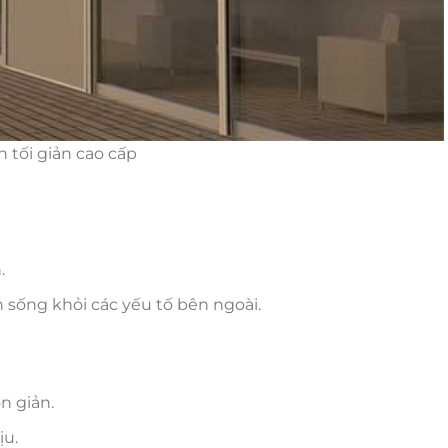
h tối giản cao cấp
.
 sống khỏi các yếu tố bên ngoài.
n giản.
u.