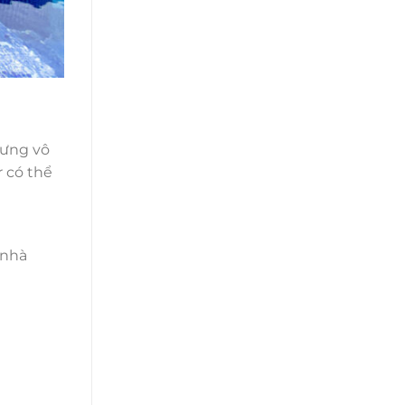
hưng vô
r có thể
 nhà