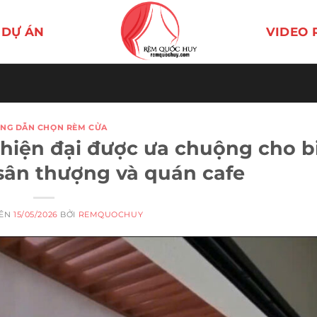
DỰ ÁN
VIDEO 
NG DẪN CHỌN RÈM CỬA
hiện đại được ưa chuộng cho b
 sân thượng và quán cafe
RÊN
15/05/2026
BỞI
REMQUOCHUY