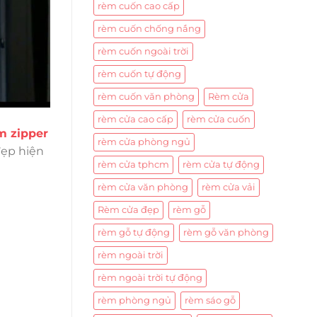
rèm cuốn cao cấp
rèm cuốn chống nắng
rèm cuốn ngoài trời
rèm cuốn tự động
rèm cuốn văn phòng
Rèm cửa
rèm cửa cao cấp
rèm cửa cuốn
m zipper
rèm cửa phòng ngủ
đẹp hiện
rèm cửa tphcm
rèm cửa tự động
rèm cửa văn phòng
rèm cửa vải
Rèm cửa đẹp
rèm gỗ
rèm gỗ tự động
rèm gỗ văn phòng
rèm ngoài trời
rèm ngoài trời tự động
rèm phòng ngủ
rèm sáo gỗ