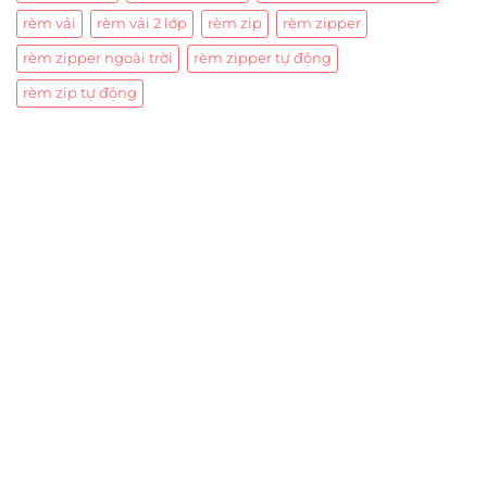
rèm vải
rèm vải 2 lớp
rèm zip
rèm zipper
rèm zipper ngoài trời
rèm zipper tự động
rèm zip tự động
Trụ sở chính
CÔNG TY TNHH CAN CIN VIỆT NAM
Mã số thuế:
0317918046
Địa Chỉ:
606/42 Đường 3 Tháng 2, Phường Diên Hồng,
Thành phố Hồ Chí Minh (P.14 Q10).
Hotline:
0906 51 5537 – 0282 253 5537
Xưởng Sản Xuất:
C30 Thành Thái, Phường 9, Quận 10,
TP.HCM
Email:
congtycancin@gmail.com
Chi nhánh Nha Trang