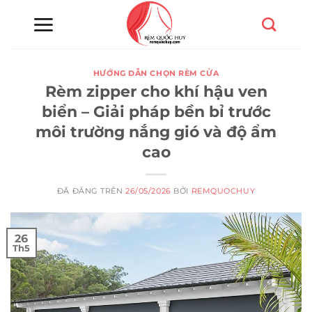
Chuyển
đến
nội
dung
HƯỚNG DẪN CHỌN RÈM CỬA
Rèm zipper cho khí hậu ven
biển – Giải pháp bền bỉ trước
môi trường nắng gió và độ ẩm
cao
ĐÃ ĐĂNG TRÊN
26/05/2026
BỞI
REMQUOCHUY
26
Th5