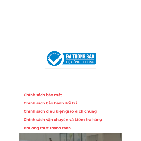
Địa Chỉ:
86 Đường 23 Tháng 10, Phương Sài, Nha
Trang, Khánh Hòa
Hotline:
0906 51 5537 – 0282 253 5537
Email:
congtycancin@gmail.com
Chi nhánh Hà Nội - Đà Nẵng
VPĐD Tại Hà Nội:
13BT3 Vạn Phúc, Hà Đông, Hà Nội
VPĐD Tại Đà Nẵng :
Số 403 Nguyễn Hữu Thọ, Phường
Khuê Trung, Quận Cẩm Lệ, TP. Đà Nẵng
Chính sách
Chính sách bảo mật
Chính sách bảo hành đổi trả
Chính sách điều kiện giao dịch chung
Chính sách vận chuyển và kiểm tra hàng
Phương thức thanh toán