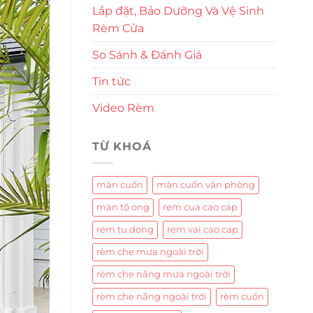
Lắp đặt, Bảo Dưỡng Và Vệ Sinh
Rèm Cửa
So Sánh & Đánh Giá
Tin tức
Video Rèm
TỪ KHOÁ
màn cuốn
màn cuốn văn phòng
màn tổ ong
rem cua cao cap
rem tu dong
rem vai cao cap
rèm che mưa ngoài trời
rèm che nắng mưa ngoài trời
rèm che nắng ngoài trời
rèm cuốn