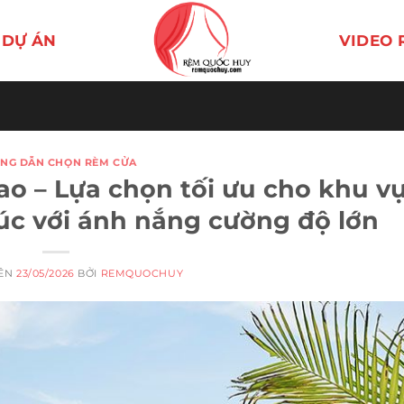
DỰ ÁN
VIDEO 
NG DẪN CHỌN RÈM CỬA
ao – Lựa chọn tối ưu cho khu v
úc với ánh nắng cường độ lớn
RÊN
23/05/2026
BỞI
REMQUOCHUY