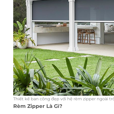
Thiết kế ban công đẹp với hệ rèm zipper ngoài tr
Rèm Zipper Là Gì?