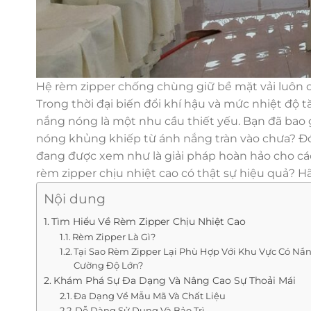
Hệ rèm zipper chống chùng giữ bề mặt vải luôn
Trong thời đại biến đổi khí hậu và mức nhiệt độ 
nắng nóng là một nhu cầu thiết yếu. Bạn đã bao 
nóng khủng khiếp từ ánh nắng tràn vào chưa? Đó l
đang được xem như là giải pháp hoàn hảo cho cá
rèm zipper chịu nhiệt cao có thật sự hiệu quả? 
Nội dung
Tìm Hiểu Về Rèm Zipper Chịu Nhiệt Cao
Rèm Zipper Là Gì?
Tại Sao Rèm Zipper Lại Phù Hợp Với Khu Vực Có Nắ
Cường Độ Lớn?
Khám Phá Sự Đa Dạng Và Nâng Cao Sự Thoải Mái
Đa Dạng Về Mẫu Mã Và Chất Liệu
Dễ Dàng Sử Dụng Và Bảo Trì