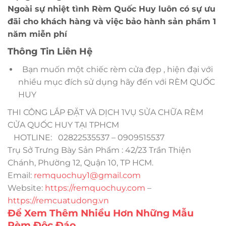
Ngoài sự nhiệt tình Rèm Quốc Huy luôn có sự ưu
đãi cho khách hàng và việc bảo hành sản phẩm 1
năm miễn phí
Thông Tin Liên Hệ
Bạn muốn một chiếc rèm cửa đẹp , hiện đại với
nhiều mục đích sử dụng hãy đến với RÈM QUỐC
HUY
THI CÔNG LẮP ĐẶT VÀ DỊCH 1VỤ SỬA CHỮA RÈM
CỬA QUỐC HUY TẠI TPHCM
HOTLINE: 02822535537 – 0909515537
Trụ Sở Trưng Bày Sản Phẩm : 42/23 Trần Thiện
Chánh, Phường 12, Quận 10, TP HCM.
Email:
remquochuy1@gmail.com
Website:
https://remquochuy.com
–
https://remcuatudong.vn
Để Xem Thêm Nhiều Hơn Những Mẫu
Rèm Độc Đáo