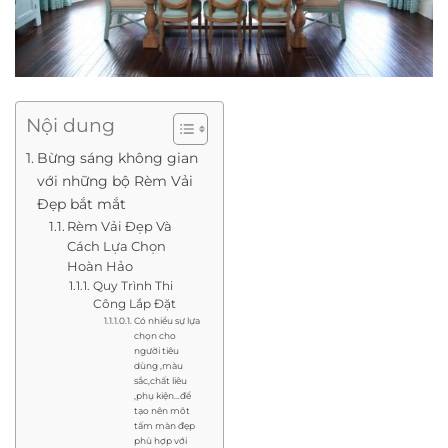
Nội dung
Bừng sáng không gian
với những bộ Rèm Vải
Đẹp bắt mắt
Rèm Vải Đẹp Và
Cách Lựa Chọn
Hoàn Hảo
Quy Trình Thi
Công Lắp Đặt
Có nhiều sự lựa
chọn cho
người tiêu
dùng ,màu
sắc,chất liêu
,phụ kiện…để
tạo nên môt
tấm màn đẹp
phù hợp với