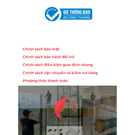
Khuê Trung, Quận Cẩm Lệ, TP. Đà Nẵng
Chính sách
Chính sách bảo mật
Chính sách bảo hành đổi trả
Chính sách điều kiện giao dịch chung
Chính sách vận chuyển và kiểm tra hàng
Phương thức thanh toán