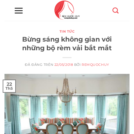
Chuyển
đến
nội
dung
TIN TỨC
Bừng sáng không gian với
những bộ rèm vải bắt mắt
ĐÃ ĐĂNG TRÊN
22/05/2018
BỞI
REMQUOCHUY
22
Th5