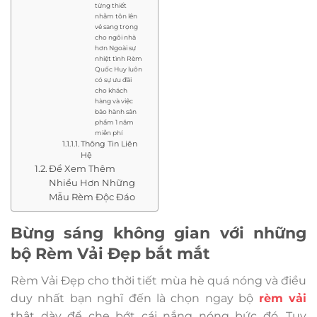
từng thiết
nhằm tôn lên
vẻ sang trọng
cho ngôi nhà
hơn Ngoài sự
nhiệt tình Rèm
Quốc Huy luôn
có sự ưu đãi
cho khách
hàng và việc
bảo hành sản
phẩm 1 năm
miễn phí
Thông Tin Liên
Hệ
Để Xem Thêm
Nhiều Hơn Những
Mẫu Rèm Độc Đáo
Bừng sáng không gian với những
bộ Rèm Vải Đẹp bắt mắt
Rèm Vải Đẹp cho thời tiết mùa hè quá nóng và điều
duy nhất bạn nghĩ đến là chọn ngay bộ
rèm vải
thật dày để che bớt cái nắng nóng bức đó. Tuy