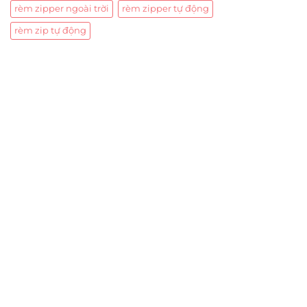
rèm zipper ngoài trời
rèm zipper tự động
rèm zip tự động
Trụ sở chính
CÔNG TY TNHH CAN CIN VIỆT NAM
Mã số thuế:
0317918046
Địa Chỉ:
606/42 Đường 3 Tháng 2, Phường Diên Hồng,
Thành phố Hồ Chí Minh (P.14 Q10).
Hotline:
0906 51 5537 – 0282 253 5537
Xưởng Sản Xuất:
C30 Thành Thái, Phường 9, Quận 10,
TP.HCM
Email:
congtycancin@gmail.com
Chi nhánh Nha Trang
Địa Chỉ:
86 Đường 23 Tháng 10, Phương Sài, Nha
Trang, Khánh Hòa