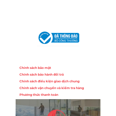
Hotline:
0906 51 5537 – 0282 253 5537
Email:
congtycancin@gmail.com
Chi nhánh Hà Nội - Đà Nẵng
VPĐD Tại Hà Nội:
13BT3 Vạn Phúc, Hà Đông, Hà Nội
VPĐD Tại Đà Nẵng :
Số 403 Nguyễn Hữu Thọ, Phường
Khuê Trung, Quận Cẩm Lệ, TP. Đà Nẵng
Chính sách
Chính sách bảo mật
Chính sách bảo hành đổi trả
Chính sách điều kiện giao dịch chung
Chính sách vận chuyển và kiểm tra hàng
Phương thức thanh toán