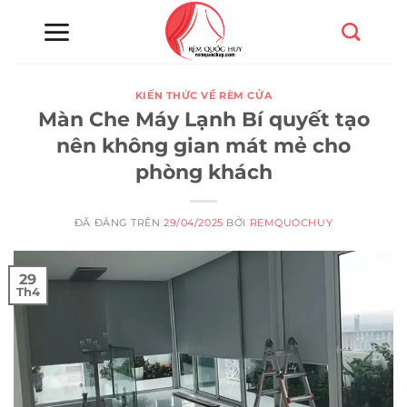
Chuyển
đến
nội
dung
KIẾN THỨC VỀ RÈM CỬA
Màn Che Máy Lạnh Bí quyết tạo
nên không gian mát mẻ cho
phòng khách
ĐÃ ĐĂNG TRÊN
29/04/2025
BỞI
REMQUOCHUY
29
Th4