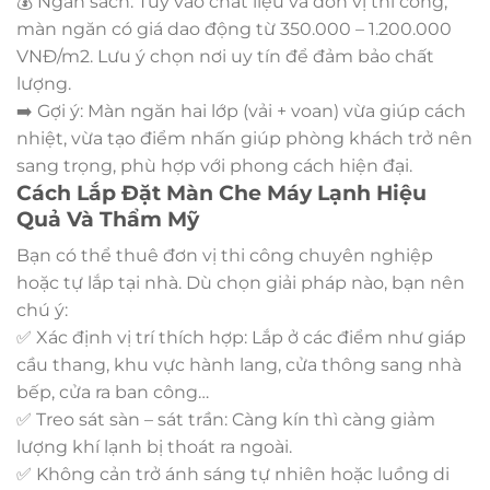
💰 Ngân sách: Tùy vào chất liệu và đơn vị thi công,
màn ngăn có giá dao động từ 350.000 – 1.200.000
VNĐ/m2. Lưu ý chọn nơi uy tín để đảm bảo chất
lượng.
➡️ Gợi ý: Màn ngăn hai lớp (vải + voan) vừa giúp cách
nhiệt, vừa tạo điểm nhấn giúp phòng khách trở nên
sang trọng, phù hợp với phong cách hiện đại.
Cách Lắp Đặt Màn Che Máy Lạnh Hiệu
Quả Và Thẩm Mỹ
Bạn có thể thuê đơn vị thi công chuyên nghiệp
hoặc tự lắp tại nhà. Dù chọn giải pháp nào, bạn nên
chú ý:
✅ Xác định vị trí thích hợp: Lắp ở các điểm như giáp
cầu thang, khu vực hành lang, cửa thông sang nhà
bếp, cửa ra ban công…
✅ Treo sát sàn – sát trần: Càng kín thì càng giảm
lượng khí lạnh bị thoát ra ngoài.
✅ Không cản trở ánh sáng tự nhiên hoặc luồng di