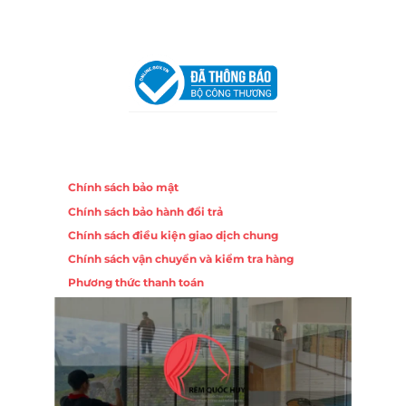
VPĐD Tại Hà Nội:
13BT3 Vạn Phúc, Hà Đông, Hà Nội
VPĐD Tại Đà Nẵng :
Số 403 Nguyễn Hữu Thọ, Phường
Khuê Trung, Quận Cẩm Lệ, TP. Đà Nẵng
Chính sách
Chính sách bảo mật
Chính sách bảo hành đổi trả
Chính sách điều kiện giao dịch chung
Chính sách vận chuyển và kiểm tra hàng
Phương thức thanh toán