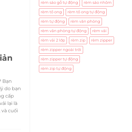
rèm sáo gỗ tự động
rèm sáo nhôm
rèm tổ ong
rèm tổ ong tự động
rèm tự động
rèm văn phòng
rèm văn phòng tự động
rèm vải
rèm vải 2 lớp
rèm zip
rèm zipper
rèm zipper ngoài trời
iản
rèm zipper tự động
rèm zip tự động
? Bạn
lý do bạn
ng cấp
i lại là
 và cuối