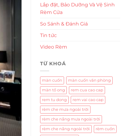
Lắp đặt, Bảo Dưỡng Và Vệ Sinh
Rèm Cửa
So Sánh & Đánh Giá
Tin tức
Video Rèm
TỪ KHOÁ
màn cuốn
màn cuốn văn phòng
màn tổ ong
rem cua cao cap
rem tu dong
rem vai cao cap
rèm che mưa ngoài trời
rèm che nắng mưa ngoài trời
rèm che nắng ngoài trời
rèm cuốn