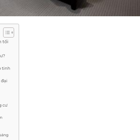
 tối
cư?
p tinh
 đại
g cư
ểm
 sáng