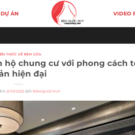
DỰ ÁN
VIDEO 
IẾN THỨC VỀ RÈM CỬA
n hộ chung cư với phong cách t
ản hiện đại
RÊN
21/10/2025
BỞI
REMQUOCHUY