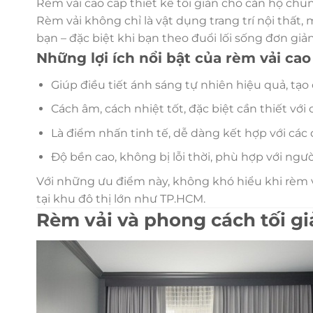
Rèm vải cao cấp thiết kế tối giản cho căn hộ chu
Rèm vải không chỉ là vật dụng trang trí nội thất
bạn – đặc biệt khi bạn theo đuổi lối sống đơn giả
Những lợi ích nổi bật của rèm vải cao
Giúp điều tiết ánh sáng tự nhiên hiệu quả, tạ
Cách âm, cách nhiệt tốt, đặc biệt cần thiết với 
Là điểm nhấn tinh tế, dễ dàng kết hợp với các 
Độ bền cao, không bị lỗi thời, phù hợp với ngư
Với những ưu điểm này, không khó hiểu khi rèm v
tại khu đô thị lớn như TP.HCM.
Rèm vải và phong cách tối giả