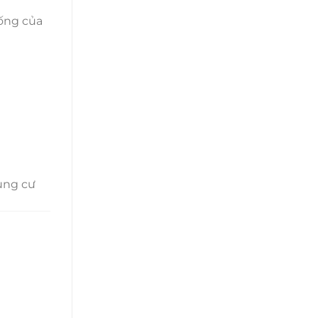
sống của
ung cư