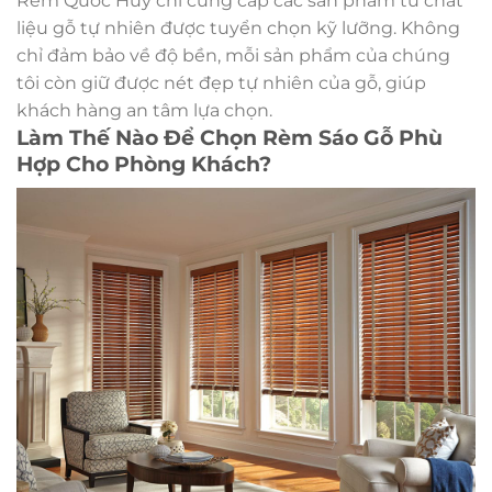
Rèm Quốc Huy chỉ cung cấp các sản phẩm từ chất
liệu gỗ tự nhiên được tuyển chọn kỹ lưỡng. Không
chỉ đảm bảo về độ bền, mỗi sản phẩm của chúng
tôi còn giữ được nét đẹp tự nhiên của gỗ, giúp
khách hàng an tâm lựa chọn.
Làm Thế Nào Để Chọn Rèm Sáo Gỗ Phù
Hợp Cho Phòng Khách?