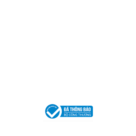
Mã số thuế:
0317918046
Địa Chỉ:
606/42 Đường 3 Tháng 2, Phường Diên Hồng,
Thành phố Hồ Chí Minh (P.14 Q10).
Hotline:
0906 51 5537 – 0282 253 5537
Xưởng Sản Xuất:
C30 Thành Thái, Phường 9, Quận 10,
TP.HCM
Email:
congtycancin@gmail.com
Chi nhánh Nha Trang
Địa Chỉ:
86 Đường 23 Tháng 10, Phương Sài, Nha
Trang, Khánh Hòa
Hotline:
0906 51 5537 – 0282 253 5537
Email:
congtycancin@gmail.com
Chi nhánh Hà Nội - Đà Nẵng
VPĐD Tại Hà Nội:
13BT3 Vạn Phúc, Hà Đông, Hà Nội
VPĐD Tại Đà Nẵng :
Số 403 Nguyễn Hữu Thọ, Phường
Khuê Trung, Quận Cẩm Lệ, TP. Đà Nẵng