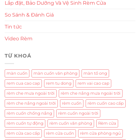
Lắp đặt, Bảo Dưỡng Và Vệ Sinh Rèm Cửa
So Sánh & Đánh Giá
Tin tức
Video Rèm
TỪ KHOÁ
màn cuốn
màn cuốn văn phòng
màn tổ ong
rem cua cao cap
rem tu dong
rem vai cao cap
rèm che mưa ngoài trời
rèm che nắng mưa ngoài trời
rèm che nắng ngoài trời
rèm cuốn
rèm cuốn cao cấp
rèm cuốn chống nắng
rèm cuốn ngoài trời
rèm cuốn tự động
rèm cuốn văn phòng
Rèm cửa
rèm cửa cao cấp
rèm cửa cuốn
rèm cửa phòng ngủ