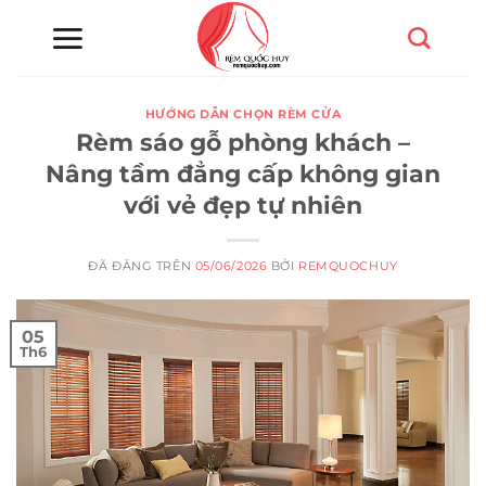
Chuyển
đến
nội
dung
HƯỚNG DẪN CHỌN RÈM CỬA
Rèm sáo gỗ phòng khách –
Nâng tầm đẳng cấp không gian
với vẻ đẹp tự nhiên
ĐÃ ĐĂNG TRÊN
05/06/2026
BỞI
REMQUOCHUY
05
Th6