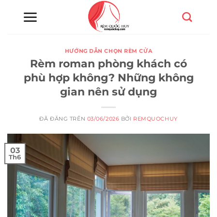
Chuyển
đến
nội
dung
HƯỚNG DẪN CHỌN RÈM CỬA
Rèm roman phòng khách có
phù hợp không? Những không
gian nên sử dụng
ĐÃ ĐĂNG TRÊN
03/06/2026
BỞI
REMQUOCHUY
03
Th6