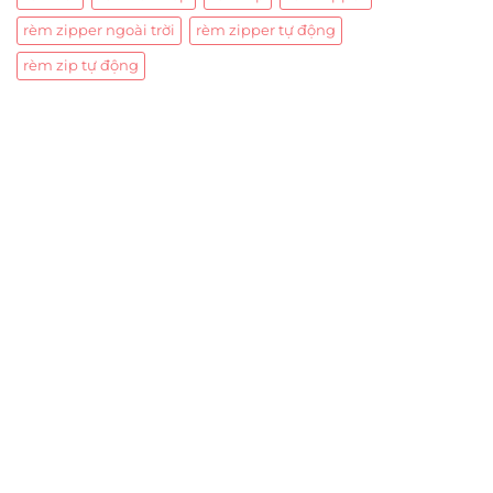
rèm zipper ngoài trời
rèm zipper tự động
rèm zip tự động
Trụ sở chính
CÔNG TY TNHH CAN CIN VIỆT NAM
Mã số thuế:
0317918046
Địa Chỉ:
606/42 Đường 3 Tháng 2, Phường Diên Hồng,
Thành phố Hồ Chí Minh (P.14 Q10).
Hotline:
0906 51 5537 – 0282 253 5537
Xưởng Sản Xuất:
C30 Thành Thái, Phường 9, Quận 10,
TP.HCM
Email:
congtycancin@gmail.com
Chi nhánh Nha Trang
Địa Chỉ:
86 Đường 23 Tháng 10, Phương Sài, Nha
Trang, Khánh Hòa