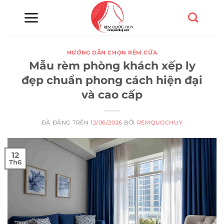
Chuyển
đến
nội
dung
HƯỚNG DẪN CHỌN RÈM CỬA
Mẫu rèm phòng khách xếp ly
đẹp chuẩn phong cách hiện đại
và cao cấp
ĐÃ ĐĂNG TRÊN
12/06/2026
BỞI
REMQUOCHUY
12
Th6