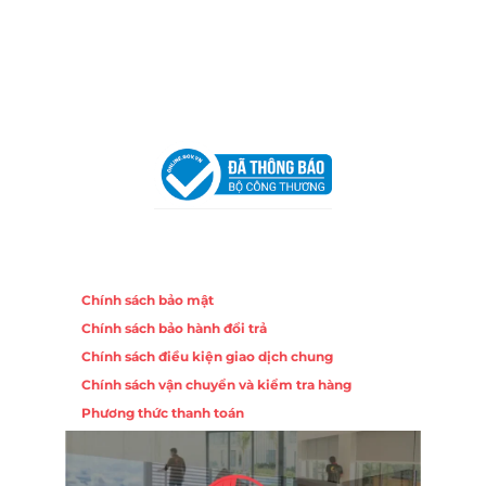
Hotline:
0906 51 5537 – 0282 253 5537
Email:
congtycancin@gmail.com
Chi nhánh Hà Nội - Đà Nẵng
VPĐD Tại Hà Nội:
13BT3 Vạn Phúc, Hà Đông, Hà Nội
VPĐD Tại Đà Nẵng :
Số 403 Nguyễn Hữu Thọ, Phường
Khuê Trung, Quận Cẩm Lệ, TP. Đà Nẵng
Chính sách
Chính sách bảo mật
Chính sách bảo hành đổi trả
Chính sách điều kiện giao dịch chung
Chính sách vận chuyển và kiểm tra hàng
Phương thức thanh toán