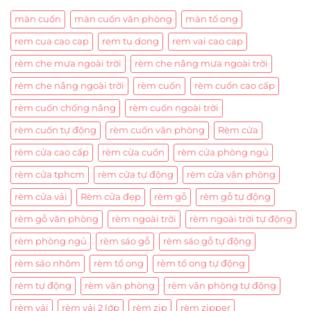
màn cuốn
màn cuốn văn phòng
màn tổ ong
rem cua cao cap
rem tu dong
rem vai cao cap
rèm che mưa ngoài trời
rèm che nắng mưa ngoài trời
rèm che nắng ngoài trời
rèm cuốn
rèm cuốn cao cấp
rèm cuốn chống nắng
rèm cuốn ngoài trời
rèm cuốn tự động
rèm cuốn văn phòng
Rèm cửa
rèm cửa cao cấp
rèm cửa cuốn
rèm cửa phòng ngủ
rèm cửa tphcm
rèm cửa tự động
rèm cửa văn phòng
rèm cửa vải
Rèm cửa đẹp
rèm gỗ
rèm gỗ tự động
rèm gỗ văn phòng
rèm ngoài trời
rèm ngoài trời tự động
rèm phòng ngủ
rèm sáo gỗ
rèm sáo gỗ tự động
rèm sáo nhôm
rèm tổ ong
rèm tổ ong tự động
rèm tự động
rèm văn phòng
rèm văn phòng tự động
rèm vải
rèm vải 2 lớp
rèm zip
rèm zipper