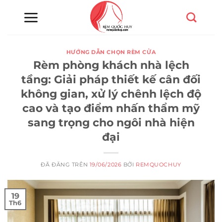
Chuyển
đến
nội
dung
HƯỚNG DẪN CHỌN RÈM CỬA
Rèm phòng khách nhà lệch
tầng: Giải pháp thiết kế cân đối
không gian, xử lý chênh lệch độ
cao và tạo điểm nhấn thẩm mỹ
sang trọng cho ngôi nhà hiện
đại
ĐÃ ĐĂNG TRÊN
19/06/2026
BỞI
REMQUOCHUY
19
Th6