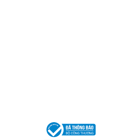
Trụ sở chính
CÔNG TY TNHH CAN CIN VIỆT NAM
Mã số thuế:
0317918046
Địa Chỉ:
606/42 Đường 3 Tháng 2, Phường Diên Hồng,
Thành phố Hồ Chí Minh (P.14 Q10).
Hotline:
0906 51 5537 – 0282 253 5537
Xưởng Sản Xuất:
C30 Thành Thái, Phường 9, Quận 10,
TP.HCM
Email:
congtycancin@gmail.com
Chi nhánh Nha Trang
Địa Chỉ:
86 Đường 23 Tháng 10, Phương Sài, Nha
Trang, Khánh Hòa
Hotline:
0906 51 5537 – 0282 253 5537
Email:
congtycancin@gmail.com
Chi nhánh Hà Nội - Đà Nẵng
VPĐD Tại Hà Nội:
13BT3 Vạn Phúc, Hà Đông, Hà Nội
VPĐD Tại Đà Nẵng :
Số 403 Nguyễn Hữu Thọ, Phường
Khuê Trung, Quận Cẩm Lệ, TP. Đà Nẵng