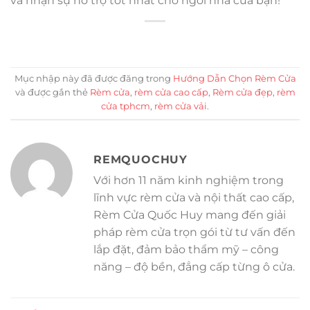
và nhận sự hỗ trợ tốt nhất cho ngôi nhà của bạn!
Mục nhập này đã được đăng trong
Hướng Dẫn Chọn Rèm Cửa
và được gắn thẻ
Rèm cửa
,
rèm cửa cao cấp
,
Rèm cửa đẹp
,
rèm
cửa tphcm
,
rèm cửa vải
.
REMQUOCHUY
Với hơn 11 năm kinh nghiệm trong
lĩnh vực rèm cửa và nội thất cao cấp,
Rèm Cửa Quốc Huy mang đến giải
pháp rèm cửa trọn gói từ tư vấn đến
lắp đặt, đảm bảo thẩm mỹ – công
năng – độ bền, đẳng cấp từng ô cửa.