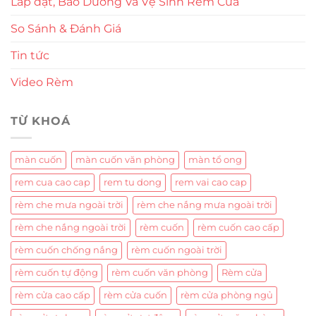
Lắp đặt, Bảo Dưỡng Và Vệ Sinh Rèm Cửa
So Sánh & Đánh Giá
Tin tức
Video Rèm
TỪ KHOÁ
màn cuốn
màn cuốn văn phòng
màn tổ ong
rem cua cao cap
rem tu dong
rem vai cao cap
rèm che mưa ngoài trời
rèm che nắng mưa ngoài trời
rèm che nắng ngoài trời
rèm cuốn
rèm cuốn cao cấp
rèm cuốn chống nắng
rèm cuốn ngoài trời
rèm cuốn tự động
rèm cuốn văn phòng
Rèm cửa
rèm cửa cao cấp
rèm cửa cuốn
rèm cửa phòng ngủ