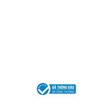
Mã số thuế:
0317918046
Địa Chỉ:
606/42 Đường 3 Tháng 2, Phường Diên Hồng,
Thành phố Hồ Chí Minh (P.14 Q10).
Hotline:
0906 51 5537 – 0282 253 5537
Xưởng Sản Xuất:
C30 Thành Thái, Phường 9, Quận 10,
TP.HCM
Email:
congtycancin@gmail.com
Chi nhánh Nha Trang
Địa Chỉ:
86 Đường 23 Tháng 10, Phương Sài, Nha
Trang, Khánh Hòa
Hotline:
0906 51 5537 – 0282 253 5537
Email:
congtycancin@gmail.com
Chi nhánh Hà Nội - Đà Nẵng
VPĐD Tại Hà Nội:
13BT3 Vạn Phúc, Hà Đông, Hà Nội
VPĐD Tại Đà Nẵng :
Số 403 Nguyễn Hữu Thọ, Phường
Khuê Trung, Quận Cẩm Lệ, TP. Đà Nẵng
Chính sách