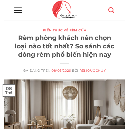
Chuyển
đến
nội
dung
KIẾN THỨC VỀ RÈM CỬA
Rèm phòng khách nên chọn
loại nào tốt nhất? So sánh các
dòng rèm phổ biến hiện nay
ĐÃ ĐĂNG TRÊN
08/06/2026
BỞI
REMQUOCHUY
08
Th6