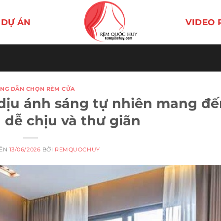
DỰ ÁN
VIDEO 
NG DẪN CHỌN RÈM CỬA
ịu ánh sáng tự nhiên mang đế
 dễ chịu và thư giãn
RÊN
13/06/2026
BỞI
REMQUOCHUY