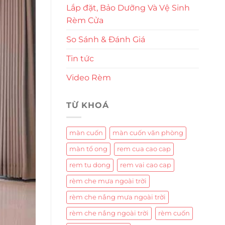
Lắp đặt, Bảo Dưỡng Và Vệ Sinh
Rèm Cửa
So Sánh & Đánh Giá
Tin tức
Video Rèm
TỪ KHOÁ
màn cuốn
màn cuốn văn phòng
màn tổ ong
rem cua cao cap
rem tu dong
rem vai cao cap
rèm che mưa ngoài trời
rèm che nắng mưa ngoài trời
rèm che nắng ngoài trời
rèm cuốn