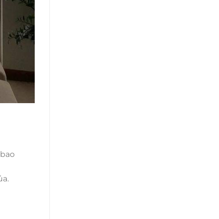
 bao
ủa.