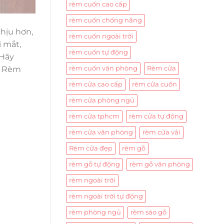
rèm cuốn cao cấp
rèm cuốn chống nắng
hịu hơn,
rèm cuốn ngoài trời
 mắt,
rèm cuốn tự động
 Hãy
rèm cuốn văn phòng
Rèm cửa
g Rèm
rèm cửa cao cấp
rèm cửa cuốn
rèm cửa phòng ngủ
rèm cửa tphcm
rèm cửa tự động
rèm cửa văn phòng
rèm cửa vải
Rèm cửa đẹp
rèm gỗ
rèm gỗ tự động
rèm gỗ văn phòng
rèm ngoài trời
rèm ngoài trời tự động
rèm phòng ngủ
rèm sáo gỗ