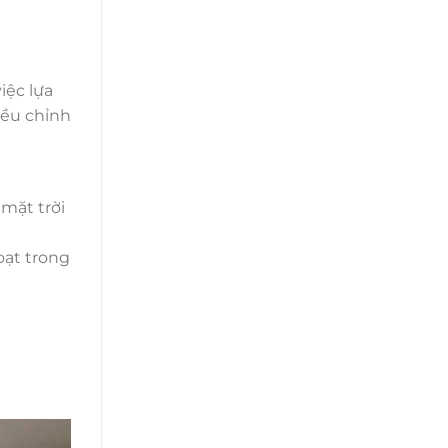
iệc lựa
iều chỉnh
mặt trời
oạt trong