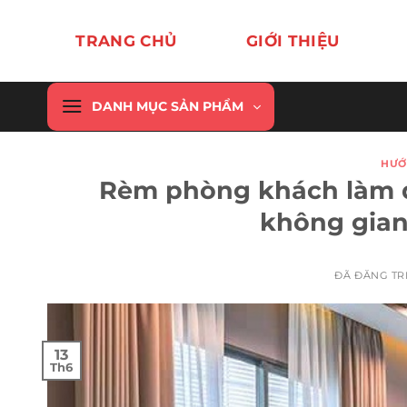
Chuyển
đến
TRANG CHỦ
GIỚI THIỆU
nội
dung
DANH MỤC SẢN PHẨM
HƯỚ
Rèm phòng khách làm d
không gian
ĐÃ ĐĂNG T
13
Th6