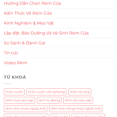
Hướng Dẫn Chọn Rèm Cửa
Kiến Thức Về Rèm Cửa
Kinh Nghiệm & Mẹo Vặt
Lắp đặt, Bảo Dưỡng Và Vệ Sinh Rèm Cửa
So Sánh & Đánh Giá
Tin tức
Video Rèm
TỪ KHOÁ
màn cuốn
màn cuốn văn phòng
màn tổ ong
rem cua cao cap
rem tu dong
rem vai cao cap
rèm che mưa ngoài trời
rèm che nắng mưa ngoài trời
rèm che nắng ngoài trời
rèm cuốn
rèm cuốn cao cấp