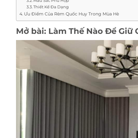
Màu Sắc Phù Hợp
Thiết Kế Đa Dạng
Ưu Điểm Của Rèm Quốc Huy Trong Mùa Hè
Mở bài: Làm Thế Nào Để Giữ