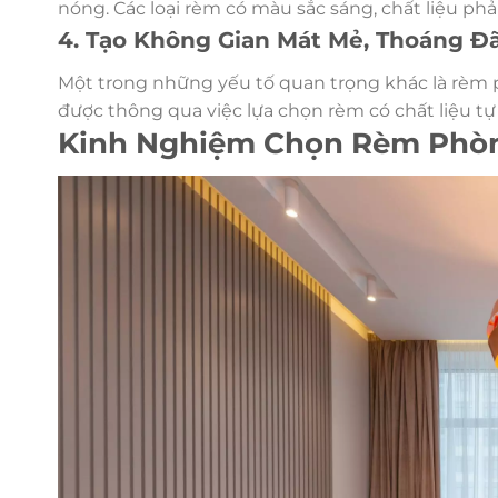
nóng. Các loại rèm có màu sắc sáng, chất liệu phả
4. Tạo Không Gian Mát Mẻ, Thoáng Đ
Một trong những yếu tố quan trọng khác là rèm p
được thông qua việc lựa chọn rèm có chất liệu t
Kinh Nghiệm Chọn Rèm Phò