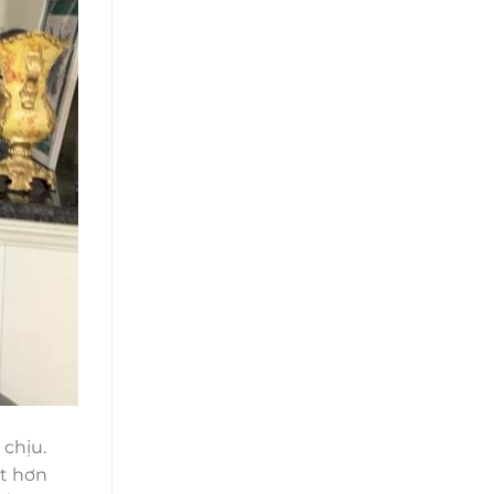
 chịu.
át hơn