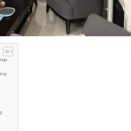
 Mát
ắng
g