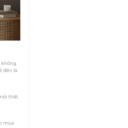
g không
ể đến là
ội thất.
ào mùa