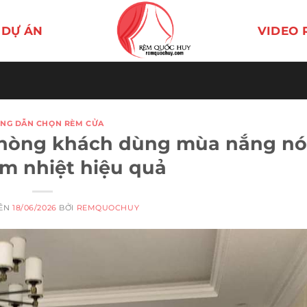
DỰ ÁN
VIDEO 
NG DẪN CHỌN RÈM CỬA
phòng khách dùng mùa nắng n
ảm nhiệt hiệu quả
RÊN
18/06/2026
BỞI
REMQUOCHUY