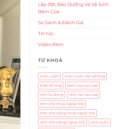
Lắp đặt, Bảo Dưỡng Và Vệ Sinh
Rèm Cửa
So Sánh & Đánh Giá
Tin tức
Video Rèm
TỪ KHOÁ
màn cuốn
màn cuốn văn phòng
màn tổ ong
rem cua cao cap
rem tu dong
rem vai cao cap
rèm che mưa ngoài trời
rèm che nắng mưa ngoài trời
rèm che nắng ngoài trời
rèm cuốn