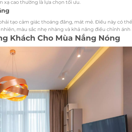
n xạ cao thường là lựa chọn tối ưu.
ãng
hải tạo cảm giác thoáng đãng, mát mẻ. Điều này có thể
ự nhiên, màu sắc nhẹ nhàng và khả năng điều chỉnh ánh 
ng Khách Cho Mùa Nắng Nóng