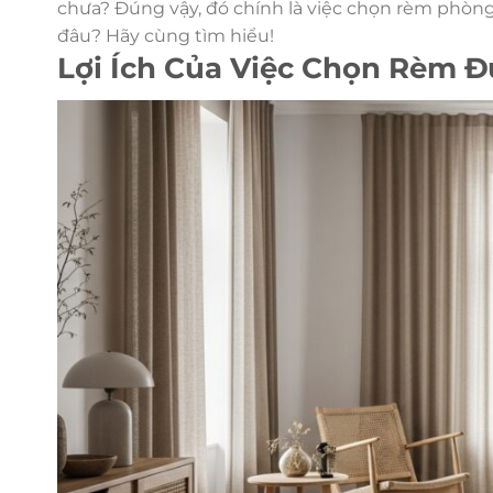
chưa? Đúng vậy, đó chính là việc chọn rèm phòng
đâu? Hãy cùng tìm hiểu!
Lợi Ích Của Việc Chọn Rèm 