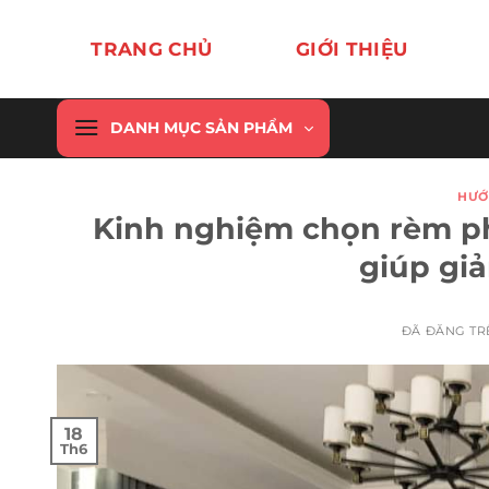
Chuyển
đến
TRANG CHỦ
GIỚI THIỆU
nội
dung
DANH MỤC SẢN PHẨM
HƯỚ
Kinh nghiệm chọn rèm 
giúp gi
ĐÃ ĐĂNG T
18
Th6