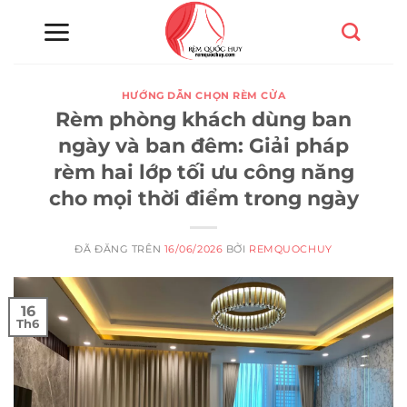
Chuyển
đến
nội
dung
HƯỚNG DẪN CHỌN RÈM CỬA
Rèm phòng khách dùng ban
ngày và ban đêm: Giải pháp
rèm hai lớp tối ưu công năng
cho mọi thời điểm trong ngày
ĐÃ ĐĂNG TRÊN
16/06/2026
BỞI
REMQUOCHUY
16
Th6