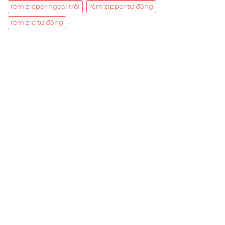
rèm zipper ngoài trời
rèm zipper tự động
rèm zip tự động
Trụ sở chính
CÔNG TY TNHH CAN CIN VIỆT NAM
Mã số thuế:
0317918046
Địa Chỉ:
606/42 Đường 3 Tháng 2, Phường Diên Hồng,
Thành phố Hồ Chí Minh (P.14 Q10).
Hotline:
0906 51 5537 – 0282 253 5537
Xưởng Sản Xuất:
C30 Thành Thái, Phường 9, Quận 10,
TP.HCM
Email:
congtycancin@gmail.com
Chi nhánh Nha Trang
Địa Chỉ:
86 Đường 23 Tháng 10, Phương Sài, Nha
Trang, Khánh Hòa