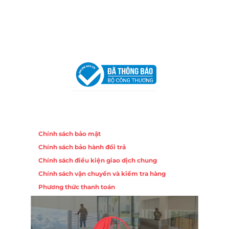
Hotline:
0906 51 5537 – 0282 253 5537
Email:
congtycancin@gmail.com
Chi nhánh Hà Nội - Đà Nẵng
VPĐD Tại Hà Nội:
13BT3 Vạn Phúc, Hà Đông, Hà Nội
VPĐD Tại Đà Nẵng :
Số 403 Nguyễn Hữu Thọ, Phường
Khuê Trung, Quận Cẩm Lệ, TP. Đà Nẵng
Chính sách
Chính sách bảo mật
Chính sách bảo hành đổi trả
Chính sách điều kiện giao dịch chung
Chính sách vận chuyển và kiểm tra hàng
Phương thức thanh toán