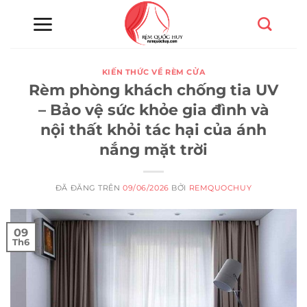
Chuyển
đến
nội
dung
KIẾN THỨC VỀ RÈM CỬA
Rèm phòng khách chống tia UV
– Bảo vệ sức khỏe gia đình và
nội thất khỏi tác hại của ánh
nắng mặt trời
ĐÃ ĐĂNG TRÊN
09/06/2026
BỞI
REMQUOCHUY
09
Th6