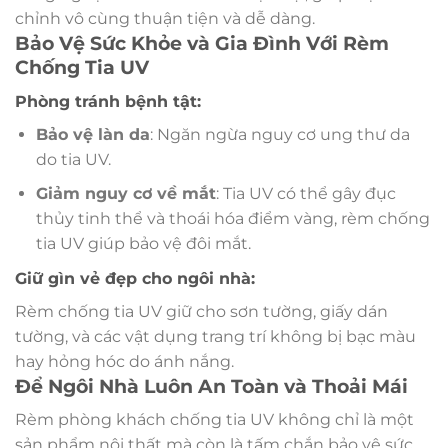
chỉnh vô cùng thuận tiện và dễ dàng.
Bảo Vệ Sức Khỏe và Gia Đình Với Rèm
Chống Tia UV
Phòng tránh bệnh tật:
Bảo vệ làn da
: Ngăn ngừa nguy cơ ung thư da
do tia UV.
Giảm nguy cơ về mắt
: Tia UV có thể gây đục
thủy tinh thể và thoái hóa điểm vàng, rèm chống
tia UV giúp bảo vệ đôi mắt.
Giữ gìn vẻ đẹp cho ngôi nhà:
Rèm chống tia UV giữ cho sơn tường, giấy dán
tường, và các vật dụng trang trí không bị bạc màu
hay hỏng hóc do ánh nắng.
Để Ngôi Nhà Luôn An Toàn và Thoải Mái
Rèm phòng khách chống tia UV không chỉ là một
sản phẩm nội thất mà còn là tấm chắn bảo vệ sức