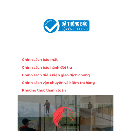
VPĐD Tại Hà Nội:
13BT3 Vạn Phúc, Hà Đông, Hà Nội
VPĐD Tại Đà Nẵng :
Số 403 Nguyễn Hữu Thọ, Phường
Khuê Trung, Quận Cẩm Lệ, TP. Đà Nẵng
Chính sách
Chính sách bảo mật
Chính sách bảo hành đổi trả
Chính sách điều kiện giao dịch chung
Chính sách vận chuyển và kiểm tra hàng
Phương thức thanh toán