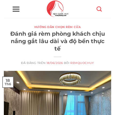
Chuyển
đến
nội
dung
HƯỚNG DẪN CHỌN RÈM CỬA
Đánh giá rèm phòng khách chịu
nắng gắt lâu dài và độ bền thực
tế
ĐÃ ĐĂNG TRÊN
18/06/2026
BỞI
REMQUOCHUY
18
Th6