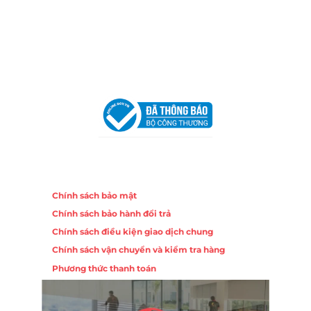
Trang, Khánh Hòa
Hotline:
0906 51 5537 – 0282 253 5537
Email:
congtycancin@gmail.com
Chi nhánh Hà Nội - Đà Nẵng
VPĐD Tại Hà Nội:
13BT3 Vạn Phúc, Hà Đông, Hà Nội
VPĐD Tại Đà Nẵng :
Số 403 Nguyễn Hữu Thọ, Phường
Khuê Trung, Quận Cẩm Lệ, TP. Đà Nẵng
Chính sách
Chính sách bảo mật
Chính sách bảo hành đổi trả
Chính sách điều kiện giao dịch chung
Chính sách vận chuyển và kiểm tra hàng
Phương thức thanh toán