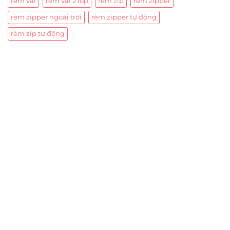
rèm vải
rèm vải 2 lớp
rèm zip
rèm zipper
rèm zipper ngoài trời
rèm zipper tự động
rèm zip tự động
Trụ sở chính
CÔNG TY TNHH CAN CIN VIỆT NAM
Mã số thuế:
0317918046
Địa Chỉ:
606/42 Đường 3 Tháng 2, Phường Diên Hồng,
Thành phố Hồ Chí Minh (P.14 Q10).
Hotline:
0906 51 5537 – 0282 253 5537
Xưởng Sản Xuất:
C30 Thành Thái, Phường 9, Quận 10,
TP.HCM
Email:
congtycancin@gmail.com
Chi nhánh Nha Trang
Địa Chỉ:
86 Đường 23 Tháng 10, Phương Sài, Nha