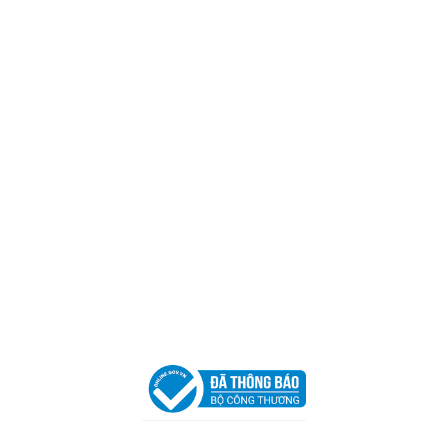
CÔNG TY TNHH CAN CIN VIỆT NAM
Mã số thuế:
0317918046
Địa Chỉ:
606/42 Đường 3 Tháng 2, Phường Diên Hồng,
Thành phố Hồ Chí Minh (P.14 Q10).
Hotline:
0906 51 5537 – 0282 253 5537
Xưởng Sản Xuất:
C30 Thành Thái, Phường 9, Quận 10,
TP.HCM
Email:
congtycancin@gmail.com
Chi nhánh Nha Trang
Địa Chỉ:
86 Đường 23 Tháng 10, Phương Sài, Nha
Trang, Khánh Hòa
Hotline:
0906 51 5537 – 0282 253 5537
Email:
congtycancin@gmail.com
Chi nhánh Hà Nội - Đà Nẵng
VPĐD Tại Hà Nội:
13BT3 Vạn Phúc, Hà Đông, Hà Nội
VPĐD Tại Đà Nẵng :
Số 403 Nguyễn Hữu Thọ, Phường
Khuê Trung, Quận Cẩm Lệ, TP. Đà Nẵng