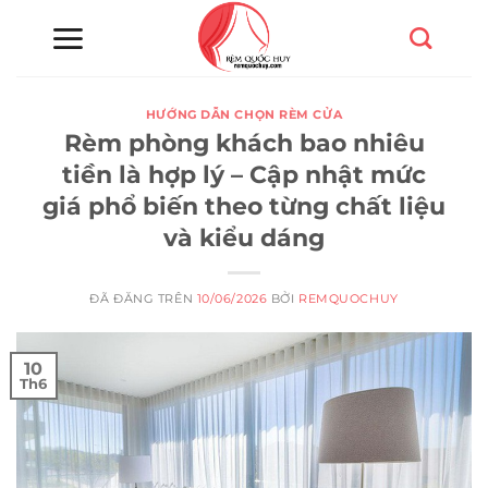
Chuyển
đến
nội
dung
HƯỚNG DẪN CHỌN RÈM CỬA
Rèm phòng khách bao nhiêu
tiền là hợp lý – Cập nhật mức
giá phổ biến theo từng chất liệu
và kiểu dáng
ĐÃ ĐĂNG TRÊN
10/06/2026
BỞI
REMQUOCHUY
10
Th6