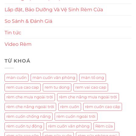
Lắp đặt, Bảo Dưỡng Và Vệ Sinh Rèm Cửa
So Sánh & Đánh Giá
Tin tức
Video Rèm
TỪ KHOÁ
màn cuốn
màn cuốn văn phòng
màn tổ ong
rem cua cao cap
rem tu dong
rem vai cao cap
rèm che mưa ngoài trời
rèm che nắng mưa ngoài trời
rèm che nắng ngoài trời
rèm cuốn
rèm cuốn cao cấp
rèm cuốn chống nắng
rèm cuốn ngoài trời
rèm cuốn tự động
rèm cuốn văn phòng
Rèm cửa
rèm cửa cao cấp
rèm cửa cuốn
rèm cửa phòng ngủ