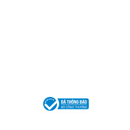
Mã số thuế:
0317918046
Địa Chỉ:
606/42 Đường 3 Tháng 2, Phường Diên Hồng,
Thành phố Hồ Chí Minh (P.14 Q10).
Hotline:
0906 51 5537 – 0282 253 5537
Xưởng Sản Xuất:
C30 Thành Thái, Phường 9, Quận 10,
TP.HCM
Email:
congtycancin@gmail.com
Chi nhánh Nha Trang
Địa Chỉ:
86 Đường 23 Tháng 10, Phương Sài, Nha
Trang, Khánh Hòa
Hotline:
0906 51 5537 – 0282 253 5537
Email:
congtycancin@gmail.com
Chi nhánh Hà Nội - Đà Nẵng
VPĐD Tại Hà Nội:
13BT3 Vạn Phúc, Hà Đông, Hà Nội
VPĐD Tại Đà Nẵng :
Số 403 Nguyễn Hữu Thọ, Phường
Khuê Trung, Quận Cẩm Lệ, TP. Đà Nẵng
Chính sách