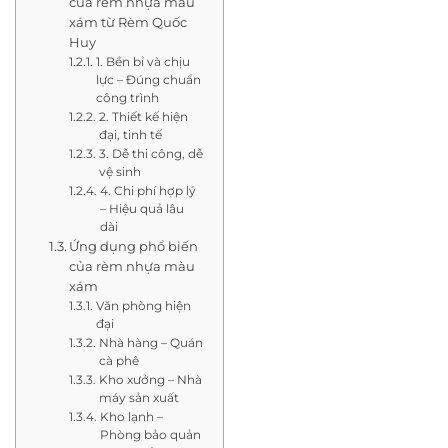
của rèm nhựa màu
xám từ Rèm Quốc
Huy
1. Bền bỉ và chịu
lực – Đúng chuẩn
công trình
2. Thiết kế hiện
đại, tinh tế
3. Dễ thi công, dễ
vệ sinh
4. Chi phí hợp lý
– Hiệu quả lâu
dài
Ứng dụng phổ biến
của rèm nhựa màu
xám
Văn phòng hiện
đại
Nhà hàng – Quán
cà phê
Kho xưởng – Nhà
máy sản xuất
Kho lạnh –
Phòng bảo quản