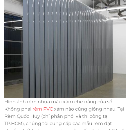
Hình ảnh rèm nhựa màu xám che nắng cửa sổ
Không phải
rèm PVC
xám nào cũng giống nhau. Tại
Rèm Quốc Huy (chỉ phân phối và thi công tại
TP.HCM), chúng tôi cung cấp các mẫu rèm đạt