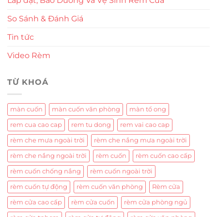
Lắp đặt, Bảo Dưỡng Và Vệ Sinh Rèm Cửa
So Sánh & Đánh Giá
Tin tức
Video Rèm
TỪ KHOÁ
màn cuốn
màn cuốn văn phòng
màn tổ ong
rem cua cao cap
rem tu dong
rem vai cao cap
rèm che mưa ngoài trời
rèm che nắng mưa ngoài trời
rèm che nắng ngoài trời
rèm cuốn
rèm cuốn cao cấp
rèm cuốn chống nắng
rèm cuốn ngoài trời
rèm cuốn tự động
rèm cuốn văn phòng
Rèm cửa
rèm cửa cao cấp
rèm cửa cuốn
rèm cửa phòng ngủ