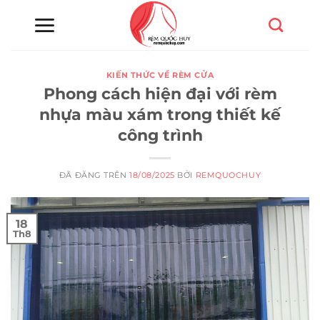
Chuyển
đến
nội
dung
KIẾN THỨC VỀ RÈM CỬA
Phong cách hiện đại với rèm
nhựa màu xám trong thiết kế
công trình
ĐÃ ĐĂNG TRÊN
18/08/2025
BỞI
REMQUOCHUY
18
Th8