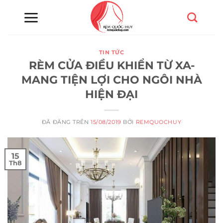
Chuyển
đến
nội
dung
TIN TỨC
RÈM CỬA ĐIỀU KHIỂN TỪ XA-
MANG TIỆN LỢI CHO NGÔI NHÀ
HIỆN ĐẠI
ĐÃ ĐĂNG TRÊN
15/08/2019
BỞI
REMQUOCHUY
15
Th8