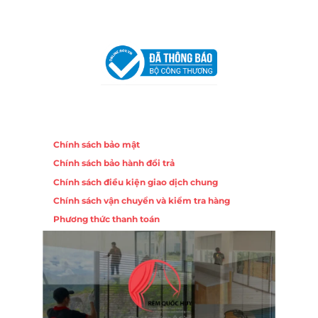
VPĐD Tại Hà Nội:
13BT3 Vạn Phúc, Hà Đông, Hà Nội
VPĐD Tại Đà Nẵng :
Số 403 Nguyễn Hữu Thọ, Phường
Khuê Trung, Quận Cẩm Lệ, TP. Đà Nẵng
Chính sách
Chính sách bảo mật
Chính sách bảo hành đổi trả
Chính sách điều kiện giao dịch chung
Chính sách vận chuyển và kiểm tra hàng
Phương thức thanh toán