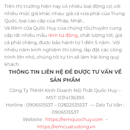
Trên thị trường hiện nay có nhiều loại động cơ, với
nhiều mức giá khác nhau: giá cả vừa phải của Trung
Quốc, loại cao cấp của Pháp, Nhật…
Và Rèm cửa Quốc Huy của chúng tôi,chuyên cung
cấp rất nhiều mẫu
rèm tự động
, chất lượng tốt, giá
cả phải chăng, được bảo hành từ 1 đến 5 năm. Với
nhiều năm kinh nghiệm thi công, lắp đặt các công
trình lớn nhỏ, chúng tôi tự tin sẽ làm hài lòng quý
khách.
THÔNG TIN LIÊN HỆ ĐỂ ĐƯỢC TƯ VẤN VỀ
SẢN PHẨM
Công Ty TNHH Kinh Doanh Nội Thất Quốc Huy –
MST: 0314136393
Hotline : 0906515537 – 02822535537 — Zalo Tư Vấn :
0906515537
Website :
https://remquochuy.com
–
https://remcuatudong.vn