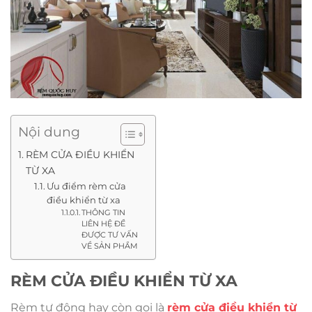
Nội dung
RÈM CỬA ĐIỀU KHIỂN
TỪ XA
Ưu điểm rèm cửa
điều khiển từ xa
THÔNG TIN
LIÊN HỆ ĐỂ
ĐƯỢC TƯ VẤN
VỀ SẢN PHẨM
RÈM CỬA ĐIỀU KHIỂN TỪ XA
Rèm tự động hay còn gọi là
rèm cửa điều khiển từ