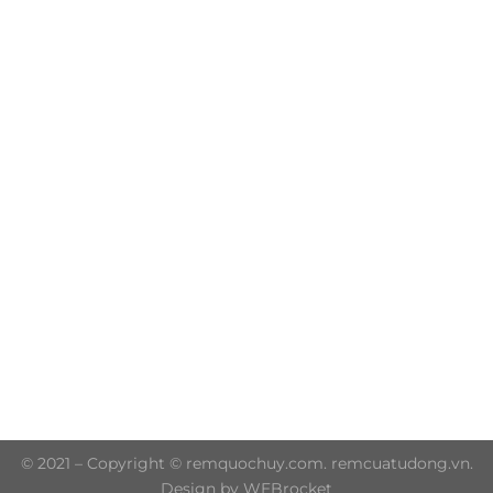
Trụ sở chính: 606/42 Đường 3 Tháng 2, Phường Diên
Hồng, Thành phố Hồ Chí Minh (P.14 Q10)
Hotline: 0906 51 5537 – 0282 253 5537
© 2021 – Copyright © remquochuy.com. remcuatudong.vn.
Design by WEBrocket