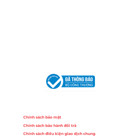
TP.HCM
Email:
congtycancin@gmail.com
Chi nhánh Nha Trang
Địa Chỉ:
86 Đường 23 Tháng 10, Phương Sài, Nha
Trang, Khánh Hòa
Hotline:
0906 51 5537 – 0282 253 5537
Email:
congtycancin@gmail.com
Chi nhánh Hà Nội - Đà Nẵng
VPĐD Tại Hà Nội:
13BT3 Vạn Phúc, Hà Đông, Hà Nội
VPĐD Tại Đà Nẵng :
Số 403 Nguyễn Hữu Thọ, Phường
Khuê Trung, Quận Cẩm Lệ, TP. Đà Nẵng
Chính sách
Chính sách bảo mật
Chính sách bảo hành đổi trả
Chính sách điều kiện giao dịch chung