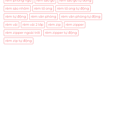
rèm phòng ngủ
rèm sáo gỗ
rèm sáo gỗ tự động
rèm sáo nhôm
rèm tổ ong
rèm tổ ong tự động
rèm tự động
rèm văn phòng
rèm văn phòng tự động
rèm vải
rèm vải 2 lớp
rèm zip
rèm zipper
rèm zipper ngoài trời
rèm zipper tự động
rèm zip tự động
Trụ sở chính
CÔNG TY TNHH CAN CIN VIỆT NAM
Mã số thuế:
0317918046
Địa Chỉ:
606/42 Đường 3 Tháng 2, Phường Diên Hồng,
Thành phố Hồ Chí Minh (P.14 Q10).
Hotline:
0906 51 5537 – 0282 253 5537
Xưởng Sản Xuất:
C30 Thành Thái, Phường 9, Quận 10,