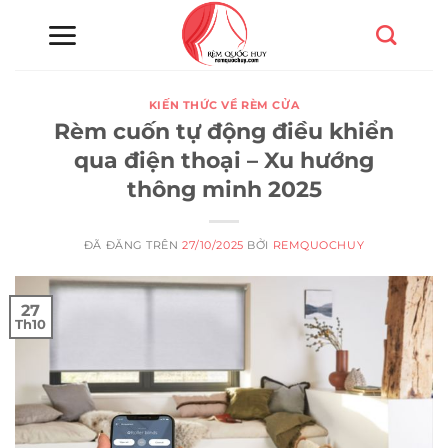
Chuyển
đến
nội
dung
KIẾN THỨC VỀ RÈM CỬA
Rèm cuốn tự động điều khiển
qua điện thoại – Xu hướng
thông minh 2025
ĐÃ ĐĂNG TRÊN
27/10/2025
BỞI
REMQUOCHUY
27
Th10