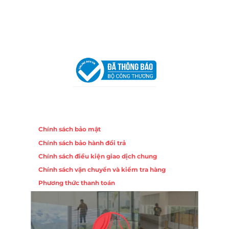
Email:
congtycancin@gmail.com
Chi nhánh Hà Nội - Đà Nẵng
VPĐD Tại Hà Nội:
13BT3 Vạn Phúc, Hà Đông, Hà Nội
VPĐD Tại Đà Nẵng :
Số 403 Nguyễn Hữu Thọ, Phường
Khuê Trung, Quận Cẩm Lệ, TP. Đà Nẵng
Chính sách
Chính sách bảo mật
Chính sách bảo hành đổi trả
Chính sách điều kiện giao dịch chung
Chính sách vận chuyển và kiểm tra hàng
Phương thức thanh toán