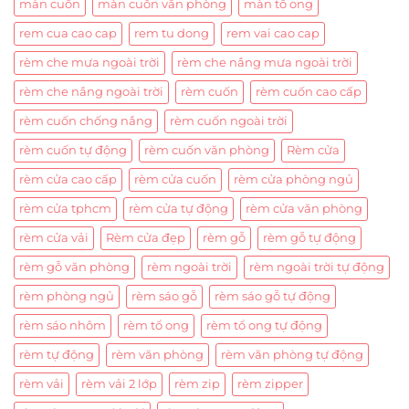
màn cuốn
màn cuốn văn phòng
màn tổ ong
rem cua cao cap
rem tu dong
rem vai cao cap
rèm che mưa ngoài trời
rèm che nắng mưa ngoài trời
rèm che nắng ngoài trời
rèm cuốn
rèm cuốn cao cấp
rèm cuốn chống nắng
rèm cuốn ngoài trời
rèm cuốn tự động
rèm cuốn văn phòng
Rèm cửa
rèm cửa cao cấp
rèm cửa cuốn
rèm cửa phòng ngủ
rèm cửa tphcm
rèm cửa tự động
rèm cửa văn phòng
rèm cửa vải
Rèm cửa đẹp
rèm gỗ
rèm gỗ tự động
rèm gỗ văn phòng
rèm ngoài trời
rèm ngoài trời tự động
rèm phòng ngủ
rèm sáo gỗ
rèm sáo gỗ tự động
rèm sáo nhôm
rèm tổ ong
rèm tổ ong tự động
rèm tự động
rèm văn phòng
rèm văn phòng tự động
rèm vải
rèm vải 2 lớp
rèm zip
rèm zipper