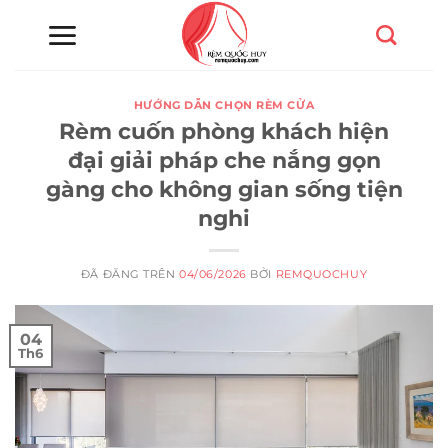
Chuyển
đến
nội
dung
HƯỚNG DẪN CHỌN RÈM CỬA
Rèm cuốn phòng khách hiện
đại giải pháp che nắng gọn
gàng cho không gian sống tiện
nghi
ĐÃ ĐĂNG TRÊN
04/06/2026
BỞI
REMQUOCHUY
04
Th6