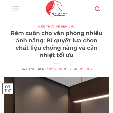
Chuyển
đến
nội
dung
KIẾN THỨC VỀ RÈM CỬA
Rèm cuốn cho văn phòng nhiều
ánh nắng: Bí quyết lựa chọn
chất liệu chống nắng và cản
nhiệt tối ưu
ĐÃ ĐĂNG TRÊN
07/07/2026
BỞI
REMQUOCHUY
07
Th7