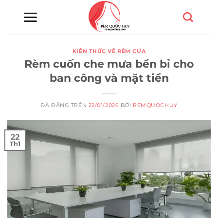
Chuyển
đến
nội
dung
KIẾN THỨC VỀ RÈM CỬA
Rèm cuốn che mưa bền bỉ cho
ban công và mặt tiền
ĐÃ ĐĂNG TRÊN
22/01/2026
BỞI
REMQUOCHUY
22
Th1