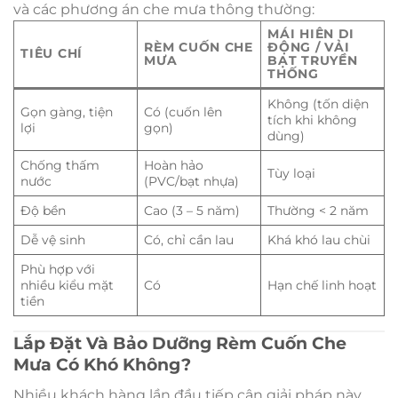
và các phương án che mưa thông thường:
MÁI HIÊN DI
RÈM CUỐN CHE
ĐỘNG / VẢI
TIÊU CHÍ
MƯA
BẠT TRUYỀN
THỐNG
Không (tốn diện
Gọn gàng, tiện
Có (cuốn lên
tích khi không
lợi
gọn)
dùng)
Chống thấm
Hoàn hảo
Tùy loại
nước
(PVC/bạt nhựa)
Độ bền
Cao (3 – 5 năm)
Thường < 2 năm
Dễ vệ sinh
Có, chỉ cần lau
Khá khó lau chùi
Phù hợp với
nhiều kiểu mặt
Có
Hạn chế linh hoạt
tiền
Lắp Đặt Và Bảo Dưỡng Rèm Cuốn Che
Mưa Có Khó Không?
Nhiều khách hàng lần đầu tiếp cận giải pháp này