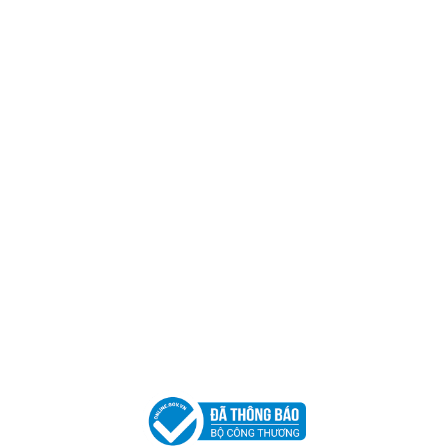
Trụ sở chính
CÔNG TY TNHH CAN CIN VIỆT NAM
Mã số thuế:
0317918046
Địa Chỉ:
606/42 Đường 3 Tháng 2, Phường Diên Hồng,
Thành phố Hồ Chí Minh (P.14 Q10).
Hotline:
0906 51 5537 – 0282 253 5537
Xưởng Sản Xuất:
C30 Thành Thái, Phường 9, Quận 10,
TP.HCM
Email:
congtycancin@gmail.com
Chi nhánh Nha Trang
Địa Chỉ:
86 Đường 23 Tháng 10, Phương Sài, Nha
Trang, Khánh Hòa
Hotline:
0906 51 5537 – 0282 253 5537
Email:
congtycancin@gmail.com
Chi nhánh Hà Nội - Đà Nẵng
VPĐD Tại Hà Nội:
13BT3 Vạn Phúc, Hà Đông, Hà Nội
VPĐD Tại Đà Nẵng :
Số 403 Nguyễn Hữu Thọ, Phường
Khuê Trung, Quận Cẩm Lệ, TP. Đà Nẵng