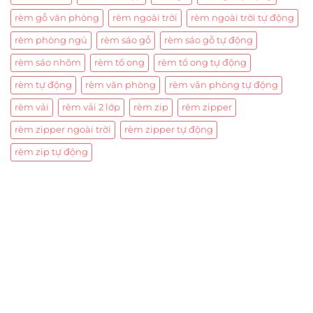
rèm gỗ văn phòng
rèm ngoài trời
rèm ngoài trời tự động
rèm phòng ngủ
rèm sáo gỗ
rèm sáo gỗ tự động
rèm sáo nhôm
rèm tổ ong
rèm tổ ong tự động
rèm tự động
rèm văn phòng
rèm văn phòng tự động
rèm vải
rèm vải 2 lớp
rèm zip
rèm zipper
rèm zipper ngoài trời
rèm zipper tự động
rèm zip tự động
Trụ sở chính
CÔNG TY TNHH CAN CIN VIỆT NAM
Mã số thuế:
0317918046
Địa Chỉ:
606/42 Đường 3 Tháng 2, Phường Diên Hồng,