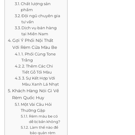
Chất lượng sản
phẩm
Đội ngũ chuyên gia
tư vấn
Dịch vụ bán hàng
tại Miền Nam
Gợi Ý Phối Nội Thất
Với Rèm Cửa Màu Be
1. Phối Cùng Tone
Trắng
2. Thêm Các Chi
Tiết Gỗ Tối Màu
3. Sự Kết Hợp Với
Màu Xanh Lá Nhạt
Khách Hàng Nói Gì Về
Rèm Quốc Huy
Một Vài Câu Hỏi
Thường Gặp
Rèm màu be có
dễ bị bẩn không?
Làm thế nào để
bảo quản rèm