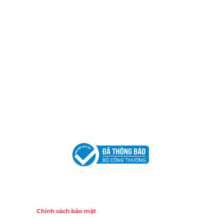
Thành phố Hồ Chí Minh (P.14 Q10).
Hotline:
0906 51 5537 – 0282 253 5537
Xưởng Sản Xuất:
C30 Thành Thái, Phường 9, Quận 10,
TP.HCM
Email:
congtycancin@gmail.com
Chi nhánh Nha Trang
Địa Chỉ:
86 Đường 23 Tháng 10, Phương Sài, Nha
Trang, Khánh Hòa
Hotline:
0906 51 5537 – 0282 253 5537
Email:
congtycancin@gmail.com
Chi nhánh Hà Nội - Đà Nẵng
VPĐD Tại Hà Nội:
13BT3 Vạn Phúc, Hà Đông, Hà Nội
VPĐD Tại Đà Nẵng :
Số 403 Nguyễn Hữu Thọ, Phường
Khuê Trung, Quận Cẩm Lệ, TP. Đà Nẵng
Chính sách
Chính sách bảo mật