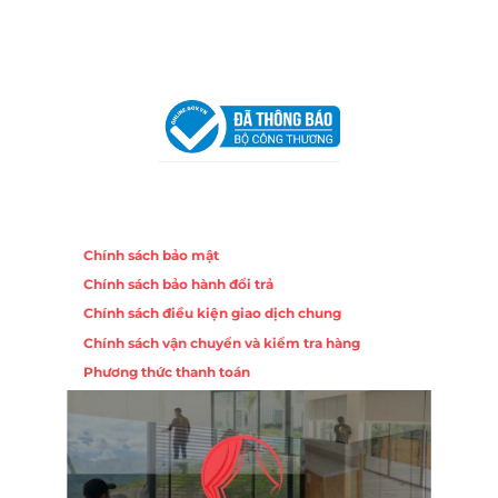
Chi nhánh Hà Nội - Đà Nẵng
VPĐD Tại Hà Nội:
13BT3 Vạn Phúc, Hà Đông, Hà Nội
VPĐD Tại Đà Nẵng :
Số 403 Nguyễn Hữu Thọ, Phường
Khuê Trung, Quận Cẩm Lệ, TP. Đà Nẵng
Chính sách
Chính sách bảo mật
Chính sách bảo hành đổi trả
Chính sách điều kiện giao dịch chung
Chính sách vận chuyển và kiểm tra hàng
Phương thức thanh toán