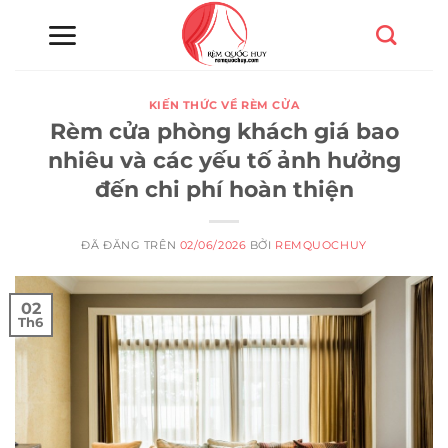
Chuyển
đến
nội
dung
KIẾN THỨC VỀ RÈM CỬA
Rèm cửa phòng khách giá bao
nhiêu và các yếu tố ảnh hưởng
đến chi phí hoàn thiện
ĐÃ ĐĂNG TRÊN
02/06/2026
BỞI
REMQUOCHUY
02
Th6