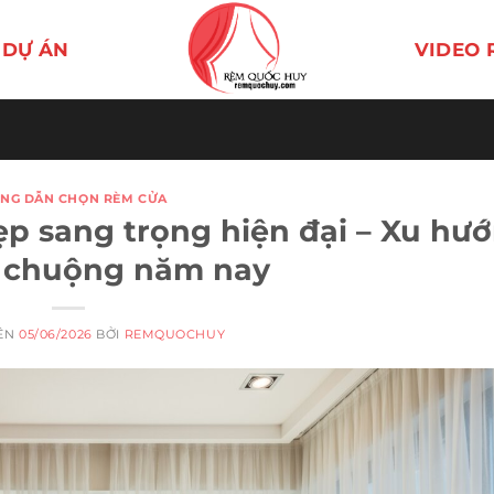
DỰ ÁN
VIDEO 
NG DẪN CHỌN RÈM CỬA
 sang trọng hiện đại – Xu hư
 chuộng năm nay
RÊN
05/06/2026
BỞI
REMQUOCHUY