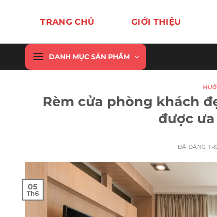
Chuyển
đến
TRANG CHỦ
GIỚI THIỆU
nội
dung
DANH MỤC SẢN PHẨM
HƯỚ
Rèm cửa phòng khách đẹp
được ưa
ĐÃ ĐĂNG T
05
Th6