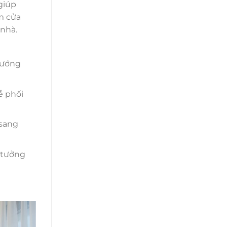
giúp
m cửa
 nhà.
 hướng
ễ phối
 sang
ý tưởng