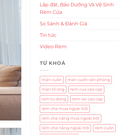
Lắp đặt, Bảo Dưỡng Và Vệ Sinh
Rèm Cửa
So Sánh & Đánh Giá
Tin tức
Video Rèm
TỪ KHOÁ
màn cuốn
màn cuốn văn phòng
màn tổ ong
rem cua cao cap
rem tu dong
rem vai cao cap
rèm che mưa ngoài trời
rèm che nắng mưa ngoài trời
rèm che nắng ngoài trời
rèm cuốn