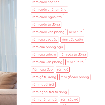
rèm cuốn cao cấp
rèm cuốn chống nắng
rèm cuốn ngoài trời
rèm cuốn tự động
rèm cuốn văn phòng
Rèm cửa
rèm cửa cao cấp
rèm cửa cuốn
rèm cửa phòng ngủ
rèm cửa tphcm
rèm cửa tự động
rèm cửa văn phòng
rèm cửa vải
Rèm cửa đẹp
rèm gỗ
rèm gỗ tự động
rèm gỗ văn phòng
rèm ngoài trời
rèm ngoài trời tự động
rèm phòng ngủ
rèm sáo gỗ