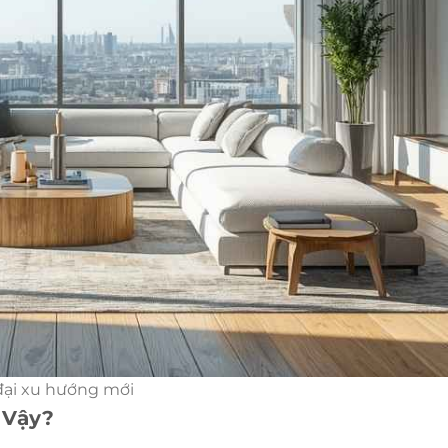
đại xu hướng mới
 Vậy?