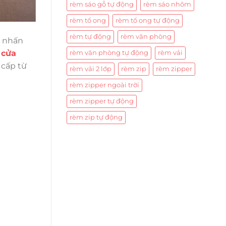
rèm sáo gỗ tự động
rèm sáo nhôm
rèm tổ ong
rèm tổ ong tự động
rèm tự động
rèm văn phòng
m nhấn
 cửa
rèm văn phòng tự động
rèm vải
cấp từ
rèm vải 2 lớp
rèm zip
rèm zipper
rèm zipper ngoài trời
rèm zipper tự động
rèm zip tự động