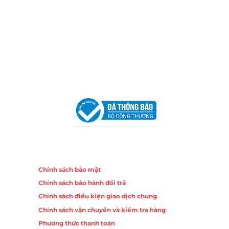
Chi nhánh Nha Trang
Địa Chỉ:
86 Đường 23 Tháng 10, Phương Sài, Nha
Trang, Khánh Hòa
Hotline:
0906 51 5537 – 0282 253 5537
Email:
congtycancin@gmail.com
Chi nhánh Hà Nội - Đà Nẵng
VPĐD Tại Hà Nội:
13BT3 Vạn Phúc, Hà Đông, Hà Nội
VPĐD Tại Đà Nẵng :
Số 403 Nguyễn Hữu Thọ, Phường
Khuê Trung, Quận Cẩm Lệ, TP. Đà Nẵng
Chính sách
Chính sách bảo mật
Chính sách bảo hành đổi trả
Chính sách điều kiện giao dịch chung
Chính sách vận chuyển và kiểm tra hàng
Phương thức thanh toán