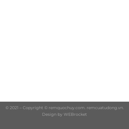
Trụ sở chính: 606/42 Đường 3 Tháng 2, Phường Diên
Hồng, Thành phố Hồ Chí Minh (P.14 Q10)
Hotline: 0906 51 5537 – 0282 253 5537
© 2021 – Copyright © remquochuy.com. remcuatudong.vn.
Design by WEBrocket