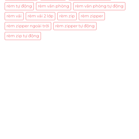
rèm tự động
rèm văn phòng
rèm văn phòng tự động
rèm vải
rèm vải 2 lớp
rèm zip
rèm zipper
rèm zipper ngoài trời
rèm zipper tự động
rèm zip tự động
Trụ sở chính
CÔNG TY TNHH CAN CIN VIỆT NAM
Mã số thuế:
0317918046
Địa Chỉ:
606/42 Đường 3 Tháng 2, Phường Diên Hồng,
Thành phố Hồ Chí Minh (P.14 Q10).
Hotline:
0906 51 5537 – 0282 253 5537
Xưởng Sản Xuất:
C30 Thành Thái, Phường 9, Quận 10,
TP.HCM
Email:
congtycancin@gmail.com