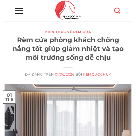
Chuyển
đến
nội
dung
KIẾN THỨC VỀ RÈM CỬA
Rèm cửa phòng khách chống
nắng tốt giúp giảm nhiệt và tạo
môi trường sống dễ chịu
ĐÃ ĐĂNG TRÊN
01/06/2026
BỞI
REMQUOCHUY
01
Th6