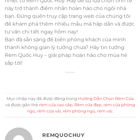
nhiệt từ Rèm Quốc Huy. Hãy để sự lựa chọn tinh tế
này trở thành điểm nhấn hoàn hảo cho ngôi nhà
bạn. Đừng quên truy cập trang web của chúng tôi
để khám phá thêm nhiều mẫu mã hấp dẫn và được
tư vấn chi tiết ngay hôm nay!
Bạn đã sẵn sàng để biến phòng khách của mình
thành không gian lý tưởng chưa? Hãy tin tưởng
Rèm Quốc Huy – giải pháp hoàn hảo cho mùa hè
sắp tới!
Mục nhập này đã được đăng trong
Hướng Dẫn Chọn Rèm Cửa
và được gắn thẻ
rèm cửa cao cấp
,
Rèm cửa đẹp
,
rèm cửa phòng
ngủ
,
rèm cửa vải
,
rèm phòng ngủ
,
rèm vải
.
REMQUOCHUY