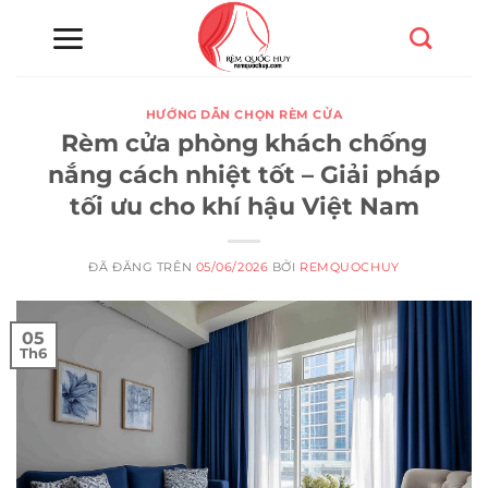
Chuyển
đến
nội
dung
HƯỚNG DẪN CHỌN RÈM CỬA
Rèm cửa phòng khách chống
nắng cách nhiệt tốt – Giải pháp
tối ưu cho khí hậu Việt Nam
ĐÃ ĐĂNG TRÊN
05/06/2026
BỞI
REMQUOCHUY
05
Th6