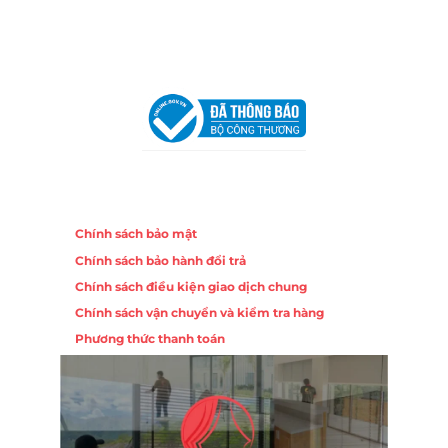
Chi nhánh Hà Nội - Đà Nẵng
VPĐD Tại Hà Nội:
13BT3 Vạn Phúc, Hà Đông, Hà Nội
VPĐD Tại Đà Nẵng :
Số 403 Nguyễn Hữu Thọ, Phường
Khuê Trung, Quận Cẩm Lệ, TP. Đà Nẵng
Chính sách
Chính sách bảo mật
Chính sách bảo hành đổi trả
Chính sách điều kiện giao dịch chung
Chính sách vận chuyển và kiểm tra hàng
Phương thức thanh toán