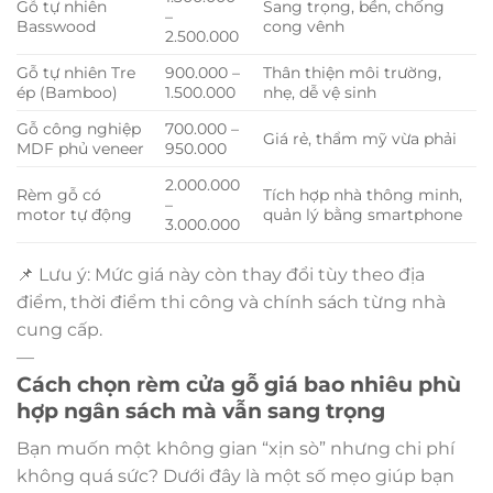
Gỗ tự nhiên
Sang trọng, bền, chống
–
Basswood
cong vênh
2.500.000
Gỗ tự nhiên Tre
900.000 –
Thân thiện môi trường,
ép (Bamboo)
1.500.000
nhẹ, dễ vệ sinh
Gỗ công nghiệp
700.000 –
Giá rẻ, thẩm mỹ vừa phải
MDF phủ veneer
950.000
2.000.000
Rèm gỗ có
Tích hợp nhà thông minh,
–
motor tự động
quản lý bằng smartphone
3.000.000
📌 Lưu ý: Mức giá này còn thay đổi tùy theo địa
điểm, thời điểm thi công và chính sách từng nhà
cung cấp.
—
Cách chọn rèm cửa gỗ giá bao nhiêu phù
hợp ngân sách mà vẫn sang trọng
Bạn muốn một không gian “xịn sò” nhưng chi phí
không quá sức? Dưới đây là một số mẹo giúp bạn