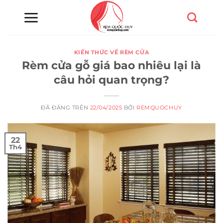
Chuyển
đến
nội
dung
KIẾN THỨC VỀ RÈM CỬA
Rèm cửa gỗ giá bao nhiêu lại là
câu hỏi quan trọng?
ĐÃ ĐĂNG TRÊN
22/04/2025
BỞI
REMQUOCHUY
22
Th4