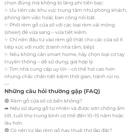
chọn đúng mà không bị lãng phí tiền bạc:
✨ Ưu tiên các khu vực trung tâm như phòng khách,
phòng làm việc hoặc ban công nổi bật.
✨ Phối rèm gỗ cửa sổ với các loại rèm vải mỏng
(sheer) để vừa sang – vừa tiết kiệm.
✨ Chỉ nên đầu tư vào rèm gỗ thật cho các cửa sổ ít
tiếp xúc với nước (tránh nhà tắm, bếp)
✨ Nếu không cần smart home, hãy chọn loại cơ tay
truyền thống – dễ sử dụng, giá hợp lý.
✨ Tìm nhà cung cấp uy tín – có thể hơi cao hơn
nhưng chắc chắn tiết kiệm thời gian, tránh rủi ro.
—
Những câu hỏi thường gặp (FAQ)
🟢 Rèm gỗ cửa sổ có bền không?
➡️ Nếu sử dụng gỗ tự nhiên và được sơn chống ẩm
tốt, tuổi thọ trung bình có thể đến 10–15 năm hoặc
lâu hơn.
🟢 Có nên tự lắp rèm gỗ hay thuê thợ lắp đặt?