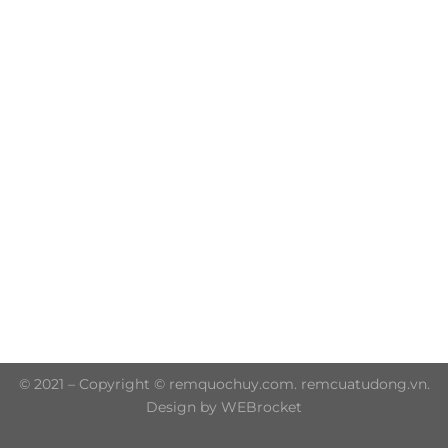
Trụ sở chính: 606/42 Đường 3 Tháng 2, Phường Diên
Hồng, Thành phố Hồ Chí Minh (P.14 Q10)
Hotline: 0906 51 5537 – 0282 253 5537
© 2021 – Copyright © remquochuy.com. remcuatudong.vn.
Design by WEBrocket