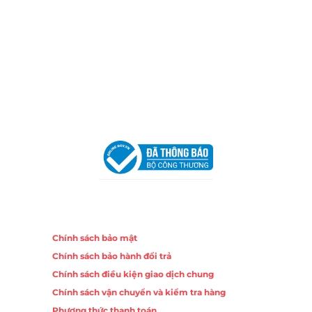
Chi nhánh Nha Trang
Địa Chỉ:
86 Đường 23 Tháng 10, Phương Sài, Nha
Trang, Khánh Hòa
Hotline:
0906 51 5537 – 0282 253 5537
Email:
congtycancin@gmail.com
Chi nhánh Hà Nội - Đà Nẵng
VPĐD Tại Hà Nội:
13BT3 Vạn Phúc, Hà Đông, Hà Nội
VPĐD Tại Đà Nẵng :
Số 403 Nguyễn Hữu Thọ, Phường
Khuê Trung, Quận Cẩm Lệ, TP. Đà Nẵng
Chính sách
Chính sách bảo mật
Chính sách bảo hành đổi trả
Chính sách điều kiện giao dịch chung
Chính sách vận chuyển và kiểm tra hàng
Phương thức thanh toán