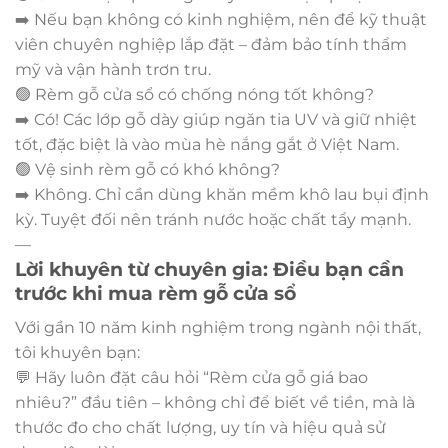
➡️ Nếu bạn không có kinh nghiệm, nên để kỹ thuật
viên chuyên nghiệp lắp đặt – đảm bảo tính thẩm
mỹ và vận hành trơn tru.
🟢 Rèm gỗ cửa sổ có chống nóng tốt không?
➡️ Có! Các lớp gỗ dày giúp ngăn tia UV và giữ nhiệt
tốt, đặc biệt là vào mùa hè nắng gắt ở Việt Nam.
🟢 Vệ sinh rèm gỗ có khó không?
➡️ Không. Chỉ cần dùng khăn mềm khô lau bụi định
kỳ. Tuyệt đối nên tránh nước hoặc chất tẩy mạnh.
—
Lời khuyên từ chuyên gia: Điều bạn cần
trước khi mua rèm gỗ cửa sổ
Với gần 10 năm kinh nghiệm trong ngành nội thất,
tôi khuyên bạn:
💬 Hãy luôn đặt câu hỏi “Rèm cửa gỗ giá bao
nhiêu?” đầu tiên – không chỉ để biết về tiền, mà là
thước đo cho chất lượng, uy tín và hiệu quả sử