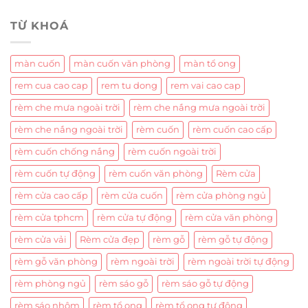
TỪ KHOÁ
màn cuốn
màn cuốn văn phòng
màn tổ ong
rem cua cao cap
rem tu dong
rem vai cao cap
rèm che mưa ngoài trời
rèm che nắng mưa ngoài trời
rèm che nắng ngoài trời
rèm cuốn
rèm cuốn cao cấp
rèm cuốn chống nắng
rèm cuốn ngoài trời
rèm cuốn tự động
rèm cuốn văn phòng
Rèm cửa
rèm cửa cao cấp
rèm cửa cuốn
rèm cửa phòng ngủ
rèm cửa tphcm
rèm cửa tự động
rèm cửa văn phòng
rèm cửa vải
Rèm cửa đẹp
rèm gỗ
rèm gỗ tự động
rèm gỗ văn phòng
rèm ngoài trời
rèm ngoài trời tự động
rèm phòng ngủ
rèm sáo gỗ
rèm sáo gỗ tự động
rèm sáo nhôm
rèm tổ ong
rèm tổ ong tự động