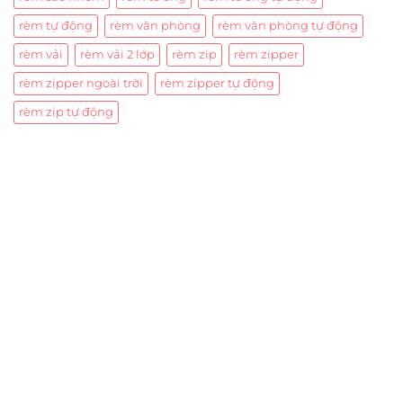
rèm tự động
rèm văn phòng
rèm văn phòng tự động
rèm vải
rèm vải 2 lớp
rèm zip
rèm zipper
rèm zipper ngoài trời
rèm zipper tự động
rèm zip tự động
Trụ sở chính
CÔNG TY TNHH CAN CIN VIỆT NAM
Mã số thuế:
0317918046
Địa Chỉ:
606/42 Đường 3 Tháng 2, Phường Diên Hồng,
Thành phố Hồ Chí Minh (P.14 Q10).
Hotline:
0906 51 5537 – 0282 253 5537
Xưởng Sản Xuất:
C30 Thành Thái, Phường 9, Quận 10,
TP.HCM
Email:
congtycancin@gmail.com