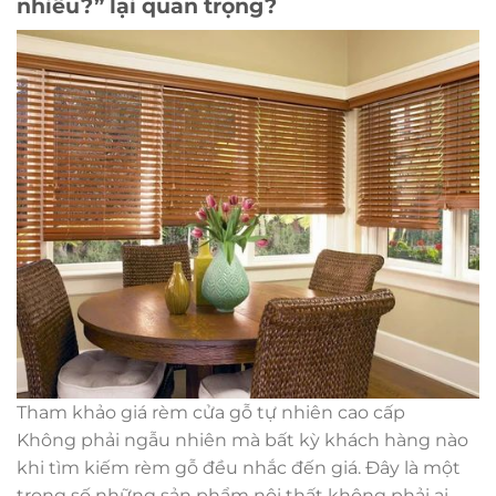
nhiêu?” lại quan trọng?
Tham khảo giá rèm cửa gỗ tự nhiên cao cấp
Không phải ngẫu nhiên mà bất kỳ khách hàng nào
khi tìm kiếm rèm gỗ đều nhắc đến giá. Đây là một
trong số những sản phẩm nội thất không phải ai