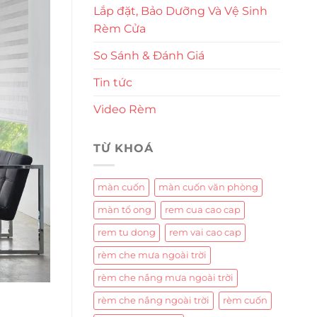
Lắp đặt, Bảo Dưỡng Và Vệ Sinh
Rèm Cửa
So Sánh & Đánh Giá
Tin tức
Video Rèm
TỪ KHOÁ
màn cuốn
màn cuốn văn phòng
màn tổ ong
rem cua cao cap
rem tu dong
rem vai cao cap
rèm che mưa ngoài trời
rèm che nắng mưa ngoài trời
rèm che nắng ngoài trời
rèm cuốn