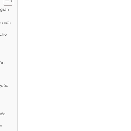
 gian
èm cửa
 cho
Hàn
Quốc
uốc
àn