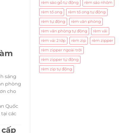
rèm sáo gỗ tự động
rèm sáo nhôm
rèm tổ ong
rèm tổ ong tự động
rèm tự động
rèm văn phòng
rèm văn phòng tự động
rèm vải
rèm vải 2 lớp
rèm zip
rèm zipper
rèm zipper ngoài trời
làm
rèm zipper tự động
rèm zip tự động
nh sáng
căn phòng
hơn cho
Hàn Quốc
tại các
 cấp