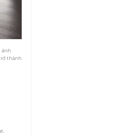
h ánh
trở thành
t.