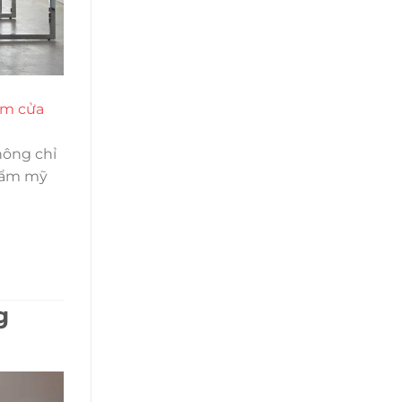
èm cửa
hông chỉ
thẩm mỹ
g