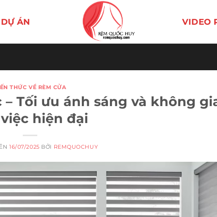
DỰ ÁN
VIDEO 
IẾN THỨC VỀ RÈM CỬA
– Tối ưu ánh sáng và không gi
việc hiện đại
RÊN
16/07/2025
BỞI
REMQUOCHUY