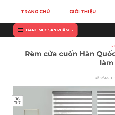
Chuyển
đến
TRANG CHỦ
GIỚI THIỆU
nội
dung
DANH MỤC SẢN PHẨM
K
Rèm cửa cuốn Hàn Quốc 
làm 
ĐÃ ĐĂNG T
16
Th7