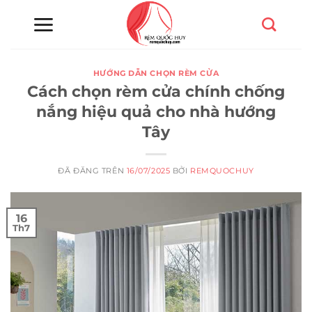
Chuyển
đến
nội
dung
HƯỚNG DẪN CHỌN RÈM CỬA
Cách chọn rèm cửa chính chống
nắng hiệu quả cho nhà hướng
Tây
ĐÃ ĐĂNG TRÊN
16/07/2025
BỞI
REMQUOCHUY
16
Th7