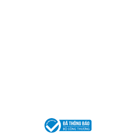
Trụ sở chính
CÔNG TY TNHH CAN CIN VIỆT NAM
Mã số thuế:
0317918046
Địa Chỉ:
606/42 Đường 3 Tháng 2, Phường Diên Hồng,
Thành phố Hồ Chí Minh (P.14 Q10).
Hotline:
0906 51 5537 – 0282 253 5537
Xưởng Sản Xuất:
C30 Thành Thái, Phường 9, Quận 10,
TP.HCM
Email:
congtycancin@gmail.com
Chi nhánh Nha Trang
Địa Chỉ:
86 Đường 23 Tháng 10, Phương Sài, Nha
Trang, Khánh Hòa
Hotline:
0906 51 5537 – 0282 253 5537
Email:
congtycancin@gmail.com
Chi nhánh Hà Nội - Đà Nẵng
VPĐD Tại Hà Nội:
13BT3 Vạn Phúc, Hà Đông, Hà Nội
VPĐD Tại Đà Nẵng :
Số 403 Nguyễn Hữu Thọ, Phường
Khuê Trung, Quận Cẩm Lệ, TP. Đà Nẵng