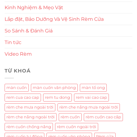
Kinh Nghiệm & Mẹo Vặt
Lắp đặt, Bảo Dưỡng Và Vệ Sinh Rèm Cửa
So Sánh & Đánh Giá
Tin tức
Video Rèm
TỪ KHOÁ
màn cuốn
màn cuốn văn phòng
màn tổ ong
rem cua cao cap
rem tu dong
rem vai cao cap
rèm che mưa ngoài trời
rèm che nắng mưa ngoài trời
rèm che nắng ngoài trời
rèm cuốn
rèm cuốn cao cấp
rèm cuốn chống nắng
rèm cuốn ngoài trời
rèm cuốn tự động
rèm cuốn văn phòng
Rèm cửa