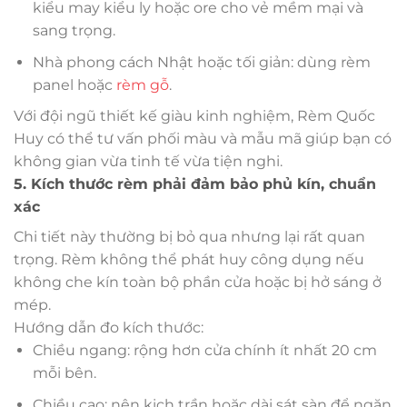
kiểu may kiểu ly hoặc ore cho vẻ mềm mại và
sang trọng.
Nhà phong cách Nhật hoặc tối giản: dùng rèm
panel hoặc
rèm gỗ
.
Với đội ngũ thiết kế giàu kinh nghiệm, Rèm Quốc
Huy có thể tư vấn phối màu và mẫu mã giúp bạn có
không gian vừa tinh tế vừa tiện nghi.
5. Kích thước rèm phải đảm bảo phủ kín, chuẩn
xác
Chi tiết này thường bị bỏ qua nhưng lại rất quan
trọng. Rèm không thể phát huy công dụng nếu
không che kín toàn bộ phần cửa hoặc bị hở sáng ở
mép.
Hướng dẫn đo kích thước:
Chiều ngang: rộng hơn cửa chính ít nhất 20 cm
mỗi bên.
Chiều cao: nên kịch trần hoặc dài sát sàn để ngăn