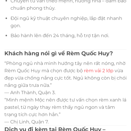
Chuyên tư vấn theo mệnh, hướng nhà – đảm bảo
chuẩn phong thủy.
Đội ngũ kỹ thuật chuyên nghiệp, lắp đặt nhanh
gọn.
Bảo hành lên đến 24 tháng, hỗ trợ tận nơi.
Khách hàng nói gì về Rèm Quốc Huy?
“Phòng ngủ nhà mình hướng tây nên rất nóng, nhờ
Rèm Quốc Huy mà chọn được bộ
rèm vải 2 lớp
vừa
đẹp vừa chống nắng cực tốt. Ngủ không còn bị chói
nắng giữa trưa nữa.”
— Anh Thành, Quận 3.
“Mình mệnh Mộc nên được tư vấn chọn rèm xanh lá
pastel, từ ngày thay rèm thấy ngủ ngon và tâm
trạng tích cực hơn hẳn.”
— Chị Linh, Quận 7.
Dịch vụ đi kèm tại Rèm Quốc Huy –