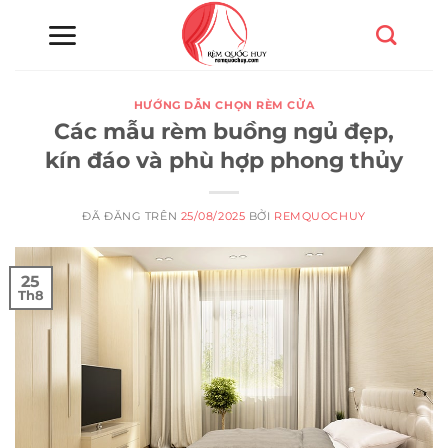
Chuyển
đến
nội
dung
HƯỚNG DẪN CHỌN RÈM CỬA
Các mẫu rèm buồng ngủ đẹp,
kín đáo và phù hợp phong thủy
ĐÃ ĐĂNG TRÊN
25/08/2025
BỞI
REMQUOCHUY
25
Th8