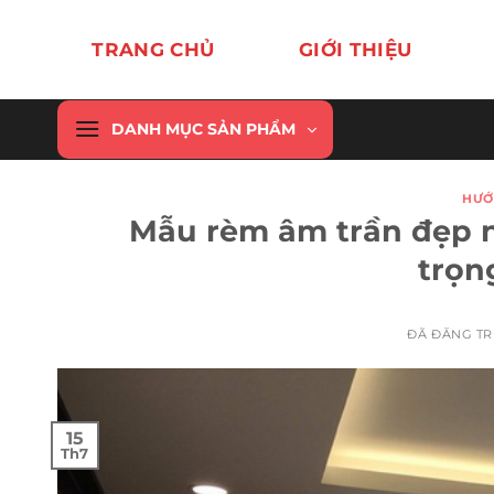
Chuyển
đến
TRANG CHỦ
GIỚI THIỆU
nội
dung
DANH MỤC SẢN PHẨM
HƯỚ
Mẫu rèm âm trần đẹp 
trọn
ĐÃ ĐĂNG T
15
Th7