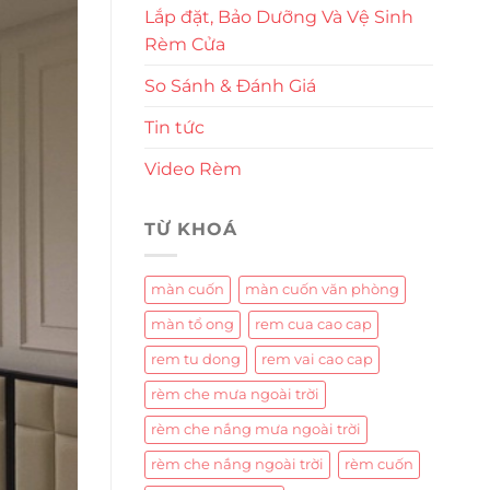
Lắp đặt, Bảo Dưỡng Và Vệ Sinh
Rèm Cửa
So Sánh & Đánh Giá
Tin tức
Video Rèm
TỪ KHOÁ
màn cuốn
màn cuốn văn phòng
màn tổ ong
rem cua cao cap
rem tu dong
rem vai cao cap
rèm che mưa ngoài trời
rèm che nắng mưa ngoài trời
rèm che nắng ngoài trời
rèm cuốn