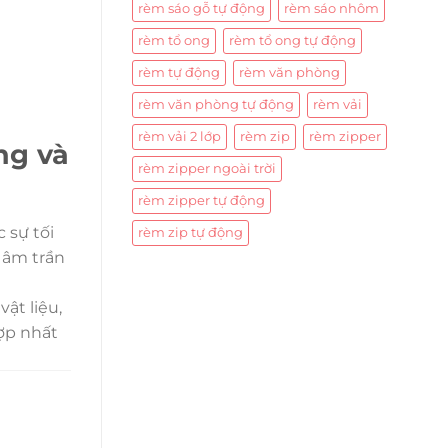
rèm sáo gỗ tự động
rèm sáo nhôm
rèm tổ ong
rèm tổ ong tự động
rèm tự động
rèm văn phòng
rèm văn phòng tự động
rèm vải
rèm vải 2 lớp
rèm zip
rèm zipper
ng và
rèm zipper ngoài trời
rèm zipper tự động
 sự tối
rèm zip tự động
 âm trần
ật liệu,
hợp nhất