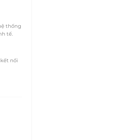
 hệ thống
nh tế.
 kết nối