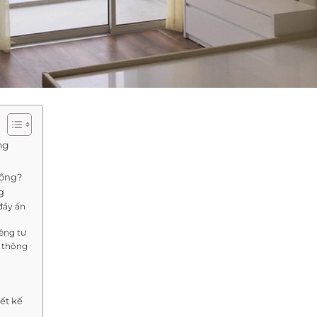
ng
uộng?
g
đầy ấn
êng tư
p thông
g
ết kế