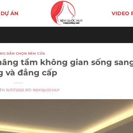
DỰ ÁN
VIDEO 
NG DẪN CHỌN RÈM CỬA
nâng tầm không gian sống san
g và đẳng cấp
RÊN
15/07/2025
BỞI
REMQUOCHUY