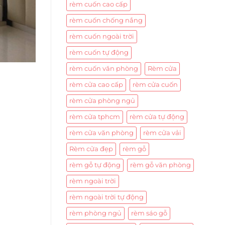
rèm cuốn cao cấp
rèm cuốn chống nắng
rèm cuốn ngoài trời
rèm cuốn tự động
rèm cuốn văn phòng
Rèm cửa
rèm cửa cao cấp
rèm cửa cuốn
rèm cửa phòng ngủ
rèm cửa tphcm
rèm cửa tự động
rèm cửa văn phòng
rèm cửa vải
Rèm cửa đẹp
rèm gỗ
rèm gỗ tự động
rèm gỗ văn phòng
rèm ngoài trời
rèm ngoài trời tự động
rèm phòng ngủ
rèm sáo gỗ