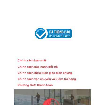
Email:
congtycancin@gmail.com
Chi nhánh Hà Nội - Đà Nẵng
VPĐD Tại Hà Nội:
13BT3 Vạn Phúc, Hà Đông, Hà Nội
VPĐD Tại Đà Nẵng :
Số 403 Nguyễn Hữu Thọ, Phường
Khuê Trung, Quận Cẩm Lệ, TP. Đà Nẵng
Chính sách
Chính sách bảo mật
Chính sách bảo hành đổi trả
Chính sách điều kiện giao dịch chung
Chính sách vận chuyển và kiểm tra hàng
Phương thức thanh toán