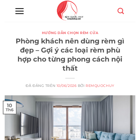
Chuyển
đến
nội
dung
HƯỚNG DẪN CHỌN RÈM CỬA
Phòng khách nên dùng rèm gì
đẹp – Gợi ý các loại rèm phù
hợp cho từng phong cách nội
thất
ĐÃ ĐĂNG TRÊN
10/06/2026
BỞI
REMQUOCHUY
10
Th6