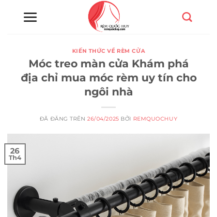
Chuyển
đến
nội
dung
KIẾN THỨC VỀ RÈM CỬA
Móc treo màn cửa Khám phá
địa chỉ mua móc rèm uy tín cho
ngôi nhà
ĐÃ ĐĂNG TRÊN
26/04/2025
BỞI
REMQUOCHUY
26
Th4