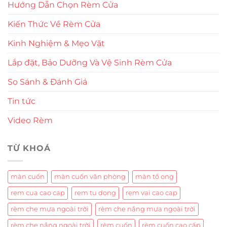
Hướng Dẫn Chọn Rèm Cửa
Kiến Thức Về Rèm Cửa
Kinh Nghiệm & Mẹo Vặt
Lắp đặt, Bảo Dưỡng Và Vệ Sinh Rèm Cửa
So Sánh & Đánh Giá
Tin tức
Video Rèm
TỪ KHOÁ
màn cuốn
màn cuốn văn phòng
màn tổ ong
rem cua cao cap
rem tu dong
rem vai cao cap
rèm che mưa ngoài trời
rèm che nắng mưa ngoài trời
rèm che nắng ngoài trời
rèm cuốn
rèm cuốn cao cấp