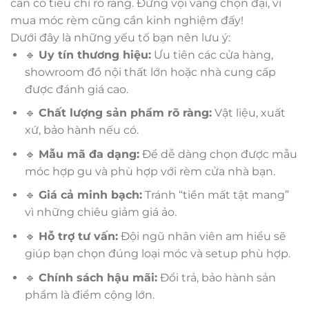
cần có tiêu chí rõ ràng. Đừng vội vàng chọn đại, vì
mua móc rèm cũng cần kinh nghiệm đấy!
Dưới đây là những yếu tố bạn nên lưu ý:
🔹
Uy tín thương hiệu:
Ưu tiên các cửa hàng,
showroom đồ nội thất lớn hoặc nhà cung cấp
được đánh giá cao.
🔹
Chất lượng sản phẩm rõ ràng:
Vật liệu, xuất
xứ, bảo hành nếu có.
🔹
Mẫu mã đa dạng:
Để dễ dàng chọn được mẫu
móc hợp gu và phù hợp với rèm cửa nhà bạn.
🔹
Giá cả minh bạch:
Tránh “tiền mất tật mang”
vì những chiêu giảm giá ảo.
🔹
Hỗ trợ tư vấn:
Đội ngũ nhân viên am hiểu sẽ
giúp bạn chọn đúng loại móc và setup phù hợp.
🔹
Chính sách hậu mãi:
Đổi trả, bảo hành sản
phẩm là điểm cộng lớn.