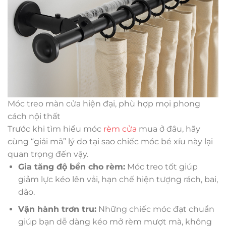
Móc treo màn cửa hiện đại, phù hợp mọi phong
cách nội thất
Trước khi tìm hiểu móc
rèm cửa
mua ở đâu, hãy
cùng “giải mã” lý do tại sao chiếc móc bé xíu này lại
quan trọng đến vậy.
Gia tăng độ bền cho rèm:
Móc treo tốt giúp
giảm lực kéo lên vải, hạn chế hiện tượng rách, bai,
dão.
Vận hành trơn tru:
Những chiếc móc đạt chuẩn
giúp bạn dễ dàng kéo mở rèm mượt mà, không