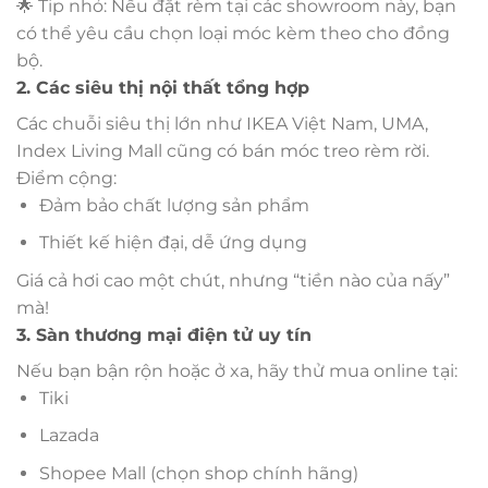
🌟 Tip nhỏ: Nếu đặt rèm tại các showroom này, bạn
có thể yêu cầu chọn loại móc kèm theo cho đồng
bộ.
2. Các siêu thị nội thất tổng hợp
Các chuỗi siêu thị lớn như IKEA Việt Nam, UMA,
Index Living Mall cũng có bán móc treo rèm rời.
Điểm cộng:
Đảm bảo chất lượng sản phẩm
Thiết kế hiện đại, dễ ứng dụng
Giá cả hơi cao một chút, nhưng “tiền nào của nấy”
mà!
3. Sàn thương mại điện tử uy tín
Nếu bạn bận rộn hoặc ở xa, hãy thử mua online tại:
Tiki
Lazada
Shopee Mall (chọn shop chính hãng)