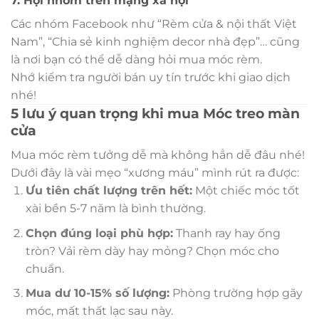
7. Hội nhóm trên mạng xã hội
Các nhóm Facebook như “Rèm cửa & nội thất Việt
Nam”, “Chia sẻ kinh nghiệm decor nhà đẹp”… cũng
là nơi bạn có thể dễ dàng hỏi mua móc rèm.
Nhớ kiểm tra người bán uy tín trước khi giao dịch
nhé!
5 lưu ý quan trọng khi mua Móc treo màn
cửa
Mua móc rèm tưởng dễ mà không hẳn dễ đâu nhé!
Dưới đây là vài mẹo “xương máu” mình rút ra được:
Ưu tiên chất lượng trên hết:
Một chiếc móc tốt
xài bền 5-7 năm là bình thường.
Chọn đúng loại phù hợp:
Thanh ray hay ống
tròn? Vải rèm dày hay mỏng? Chọn móc cho
chuẩn.
Mua dư 10-15% số lượng:
Phòng trường hợp gãy
móc, mất thất lạc sau này.