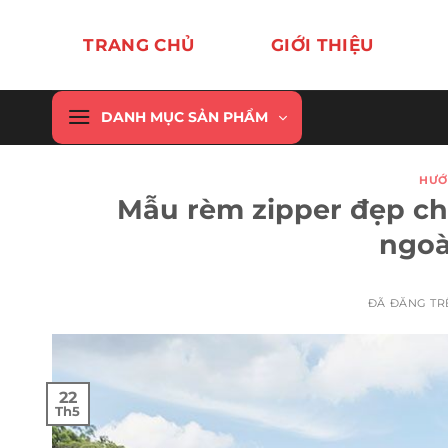
Chuyển
đến
TRANG CHỦ
GIỚI THIỆU
nội
dung
DANH MỤC SẢN PHẨM
HƯỚ
Mẫu rèm zipper đẹp ch
ngoài
ĐÃ ĐĂNG T
22
Th5