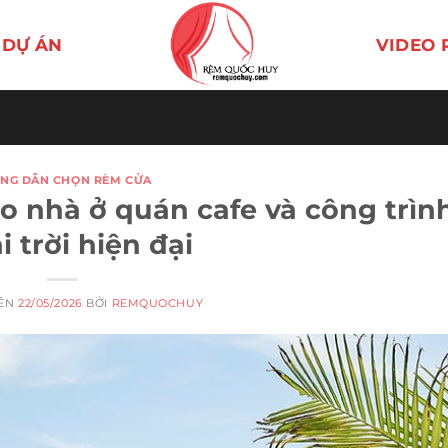
DỰ ÁN
VIDEO 
NG DẪN CHỌN RÈM CỬA
o nhà ở quán cafe và công trìn
 trời hiện đại
RÊN
22/05/2026
BỞI
REMQUOCHUY