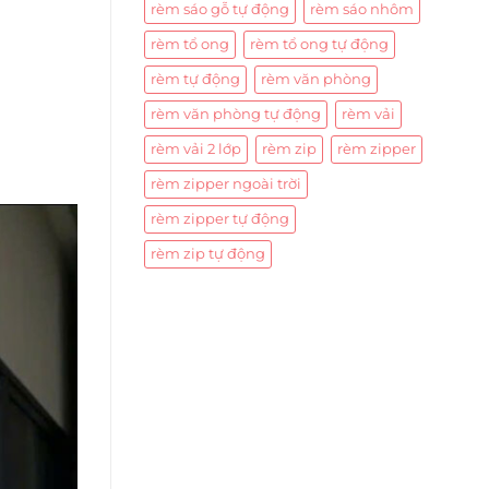
rèm sáo gỗ tự động
rèm sáo nhôm
rèm tổ ong
rèm tổ ong tự động
rèm tự động
rèm văn phòng
rèm văn phòng tự động
rèm vải
rèm vải 2 lớp
rèm zip
rèm zipper
rèm zipper ngoài trời
rèm zipper tự động
rèm zip tự động