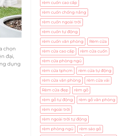
rèm cuốn cao cấp
rèm cuốn chống nắng
rèm cuốn ngoài trời
rèm cuốn tự động
rèm cuốn văn phòng
Rèm cửa
ựa chọn
rèm cửa cao cấp
rèm cửa cuốn
n đại,
rèm cửa phòng ngủ
ứng dụng
rèm cửa tphcm
rèm cửa tự động
rèm cửa văn phòng
rèm cửa vải
Rèm cửa đẹp
rèm gỗ
rèm gỗ tự động
rèm gỗ văn phòng
rèm ngoài trời
rèm ngoài trời tự động
rèm phòng ngủ
rèm sáo gỗ