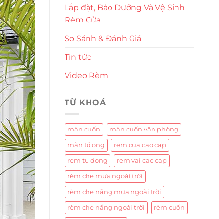
Lắp đặt, Bảo Dưỡng Và Vệ Sinh
Rèm Cửa
So Sánh & Đánh Giá
Tin tức
Video Rèm
TỪ KHOÁ
màn cuốn
màn cuốn văn phòng
màn tổ ong
rem cua cao cap
rem tu dong
rem vai cao cap
rèm che mưa ngoài trời
rèm che nắng mưa ngoài trời
rèm che nắng ngoài trời
rèm cuốn