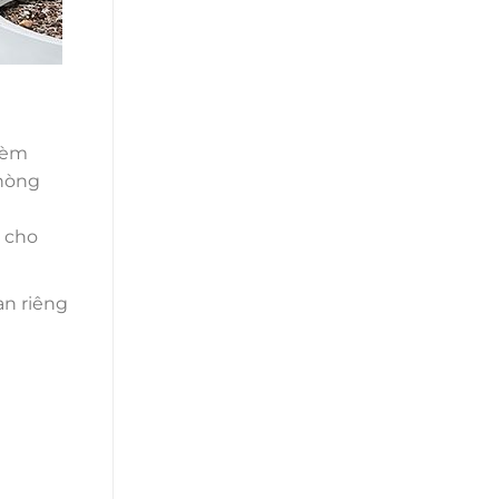
Rèm
phòng
t cho
an riêng