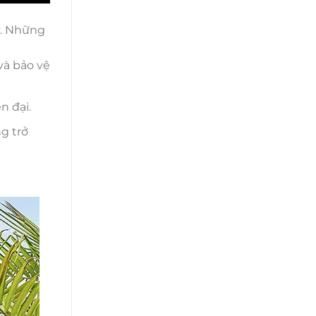
y. Những
và bảo vệ
n đại.
g trở