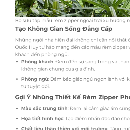
Bộ sưu tập mẫu rèm zipper ngoài trời xu hướng 
Tạo Không Gian Sống Đẳng Cấp
Những ngôi nhà hiện đại không chỉ cần nội thất 
Quốc Huy tự hào mang đến các mẫu rèm zipper vớ
khách đến phòng ngủ.
Phòng khách
: Đem đến sự sang trọng và thanh
không gian chung của gia đình.
Phòng ngủ
: Đảm bảo giấc ngủ ngon lành với 
tư tuyệt đối.
Gợi Ý Những Thiết Kế Rèm Zipper P
Màu sắc trung tính
: Đem lại cảm giác ấm cúng
Họa tiết hình học
: Tạo điểm nhấn độc đáo cho
Chất liệu thân thiện với môi trường
: Tăng cư