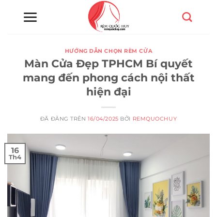
Chuyển
đến
nội
dung
HƯỚNG DẪN CHỌN RÈM CỬA
Màn Cửa Đẹp TPHCM Bí quyết
mang đến phong cách nội thất
hiện đại
ĐÃ ĐĂNG TRÊN
16/04/2025
BỞI
REMQUOCHUY
16
Th4