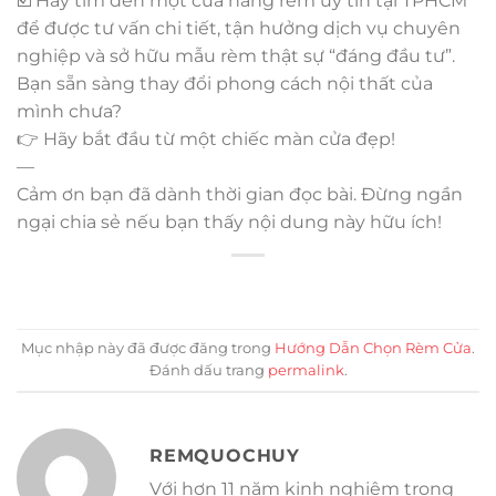
☑️ Hãy tìm đến một cửa hàng rèm uy tín tại TPHCM
để được tư vấn chi tiết, tận hưởng dịch vụ chuyên
nghiệp và sở hữu mẫu rèm thật sự “đáng đầu tư”.
Bạn sẵn sàng thay đổi phong cách nội thất của
mình chưa?
👉 Hãy bắt đầu từ một chiếc màn cửa đẹp!
—
Cảm ơn bạn đã dành thời gian đọc bài. Đừng ngần
ngại chia sẻ nếu bạn thấy nội dung này hữu ích!
Mục nhập này đã được đăng trong
Hướng Dẫn Chọn Rèm Cửa
.
Đánh dấu trang
permalink
.
REMQUOCHUY
Với hơn 11 năm kinh nghiệm trong