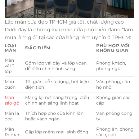
Lắp màn cửa đẹp TPHCM giá tốt, chất lượng cao
Dưới đây là những loại màn cửa phổ biến đang “làm
mưa làm gió” tại các cửa hàng rèm uy tín ở TPHCM:
LOẠI
PHÙ HỢP VỚI
ĐẶC ĐIỂM
MÀN
KHÔNG GIAN
Màn
Gồm lớp vải dày và lớp voan,
Phòng khách,
vải 2
dễ điều chỉnh ánh sáng
phòng ngủ
lớp
Màn
Tối giản, dễ sử dụng, tiết kiệm
Văn phòng, căn
cuốn
diện tích
hộ nhỏ
Màn
Mang lại nét sang trọng, điều
Không gian cao
sáo gỗ
chỉnh ánh sáng linh hoạt
cấp
Màn lá
Thích hợp cho cửa kính lớn
Văn phòng công
dọc
hoặc vách ngăn
ty
Màn
Phòng ăn, phòng
Gấp lớp mềm mại, sinh động
Roman
sách, cafe