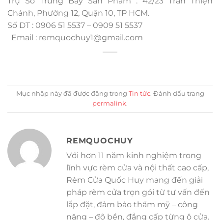
Trụ Sở Trưng Bày Sản Phẩm : 42/23 Trần Thiện
Chánh, Phường 12, Quận 10, TP HCM.
Số DT : 0906 51 5537 – 0909 51 5537
Email :
remquochuy1@gmail.com
Mục nhập này đã được đăng trong
Tin tức
. Đánh dấu trang
permalink
.
REMQUOCHUY
Với hơn 11 năm kinh nghiệm trong
lĩnh vực rèm cửa và nội thất cao cấp,
Rèm Cửa Quốc Huy mang đến giải
pháp rèm cửa trọn gói từ tư vấn đến
lắp đặt, đảm bảo thẩm mỹ – công
năng – độ bền, đẳng cấp từng ô cửa.