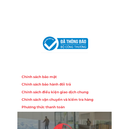
Hotline:
0906 51 5537 – 0282 253 5537
Email:
congtycancin@gmail.com
Chi nhánh Hà Nội - Đà Nẵng
VPĐD Tại Hà Nội:
13BT3 Vạn Phúc, Hà Đông, Hà Nội
VPĐD Tại Đà Nẵng :
Số 403 Nguyễn Hữu Thọ, Phường
Khuê Trung, Quận Cẩm Lệ, TP. Đà Nẵng
Chính sách
Chính sách bảo mật
Chính sách bảo hành đổi trả
Chính sách điều kiện giao dịch chung
Chính sách vận chuyển và kiểm tra hàng
Phương thức thanh toán