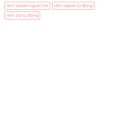
rèm zipper ngoài trời
rèm zipper tự động
rèm zip tự động
Trụ sở chính
CÔNG TY TNHH CAN CIN VIỆT NAM
Mã số thuế:
0317918046
Địa Chỉ:
606/42 Đường 3 Tháng 2, Phường Diên Hồng,
Thành phố Hồ Chí Minh (P.14 Q10).
Hotline:
0906 51 5537 – 0282 253 5537
Xưởng Sản Xuất:
C30 Thành Thái, Phường 9, Quận 10,
TP.HCM
Email:
congtycancin@gmail.com
Chi nhánh Nha Trang
Địa Chỉ:
86 Đường 23 Tháng 10, Phương Sài, Nha
Trang, Khánh Hòa