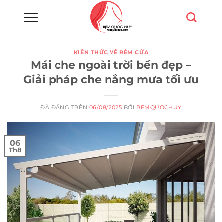
Chuyển
đến
nội
dung
KIẾN THỨC VỀ RÈM CỬA
Mái che ngoài trời bền đẹp –
Giải pháp che nắng mưa tối ưu
ĐÃ ĐĂNG TRÊN
06/08/2025
BỞI
REMQUOCHUY
06
Th8