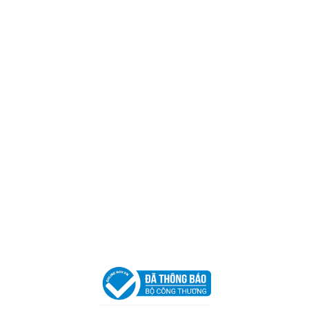
Trụ sở chính
CÔNG TY TNHH CAN CIN VIỆT NAM
Mã số thuế:
0317918046
Địa Chỉ:
606/42 Đường 3 Tháng 2, Phường Diên Hồng,
Thành phố Hồ Chí Minh (P.14 Q10).
Hotline:
0906 51 5537 – 0282 253 5537
Xưởng Sản Xuất:
C30 Thành Thái, Phường 9, Quận 10,
TP.HCM
Email:
congtycancin@gmail.com
Chi nhánh Nha Trang
Địa Chỉ:
86 Đường 23 Tháng 10, Phương Sài, Nha
Trang, Khánh Hòa
Hotline:
0906 51 5537 – 0282 253 5537
Email:
congtycancin@gmail.com
Chi nhánh Hà Nội - Đà Nẵng
VPĐD Tại Hà Nội:
13BT3 Vạn Phúc, Hà Đông, Hà Nội
VPĐD Tại Đà Nẵng :
Số 403 Nguyễn Hữu Thọ, Phường
Khuê Trung, Quận Cẩm Lệ, TP. Đà Nẵng