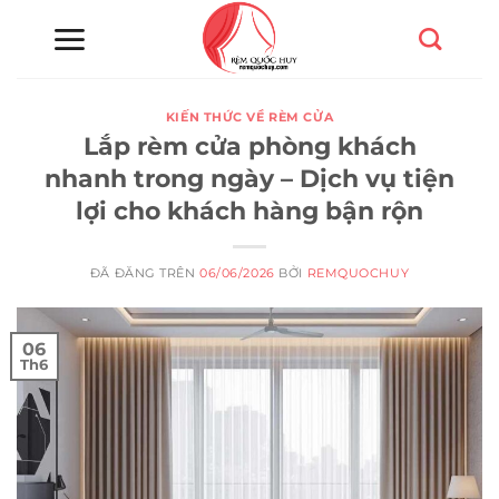
Chuyển
đến
nội
dung
KIẾN THỨC VỀ RÈM CỬA
Lắp rèm cửa phòng khách
nhanh trong ngày – Dịch vụ tiện
lợi cho khách hàng bận rộn
ĐÃ ĐĂNG TRÊN
06/06/2026
BỞI
REMQUOCHUY
06
Th6