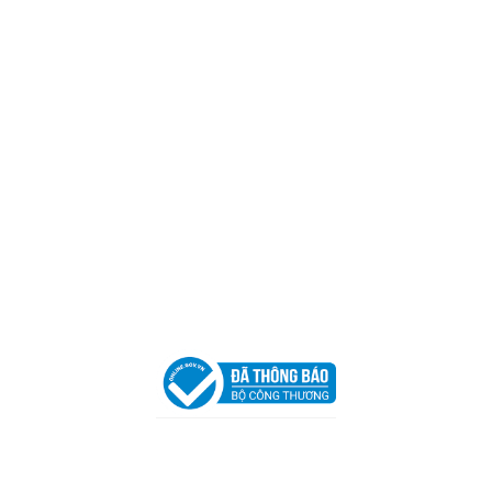
Mã số thuế:
0317918046
Địa Chỉ:
606/42 Đường 3 Tháng 2, Phường Diên Hồng,
Thành phố Hồ Chí Minh (P.14 Q10).
Hotline:
0906 51 5537 – 0282 253 5537
Xưởng Sản Xuất:
C30 Thành Thái, Phường 9, Quận 10,
TP.HCM
Email:
congtycancin@gmail.com
Chi nhánh Nha Trang
Địa Chỉ:
86 Đường 23 Tháng 10, Phương Sài, Nha
Trang, Khánh Hòa
Hotline:
0906 51 5537 – 0282 253 5537
Email:
congtycancin@gmail.com
Chi nhánh Hà Nội - Đà Nẵng
VPĐD Tại Hà Nội:
13BT3 Vạn Phúc, Hà Đông, Hà Nội
VPĐD Tại Đà Nẵng :
Số 403 Nguyễn Hữu Thọ, Phường
Khuê Trung, Quận Cẩm Lệ, TP. Đà Nẵng
Chính sách