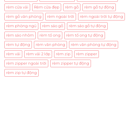
rèm cửa vải
Rèm cửa đẹp
rèm gỗ
rèm gỗ tự động
rèm gỗ văn phòng
rèm ngoài trời
rèm ngoài trời tự động
rèm phòng ngủ
rèm sáo gỗ
rèm sáo gỗ tự động
rèm sáo nhôm
rèm tổ ong
rèm tổ ong tự động
rèm tự động
rèm văn phòng
rèm văn phòng tự động
rèm vải
rèm vải 2 lớp
rèm zip
rèm zipper
rèm zipper ngoài trời
rèm zipper tự động
rèm zip tự động
Trụ sở chính
CÔNG TY TNHH CAN CIN VIỆT NAM