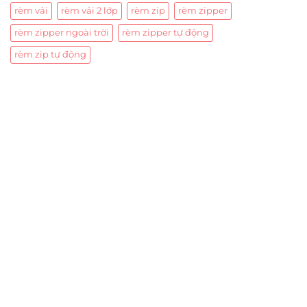
rèm vải
rèm vải 2 lớp
rèm zip
rèm zipper
rèm zipper ngoài trời
rèm zipper tự động
rèm zip tự động
Trụ sở chính
CÔNG TY TNHH CAN CIN VIỆT NAM
Mã số thuế:
0317918046
Địa Chỉ:
606/42 Đường 3 Tháng 2, Phường Diên Hồng,
Thành phố Hồ Chí Minh (P.14 Q10).
Hotline:
0906 51 5537 – 0282 253 5537
Xưởng Sản Xuất:
C30 Thành Thái, Phường 9, Quận 10,
TP.HCM
Email:
congtycancin@gmail.com
Chi nhánh Nha Trang
Địa Chỉ:
86 Đường 23 Tháng 10, Phương Sài, Nha