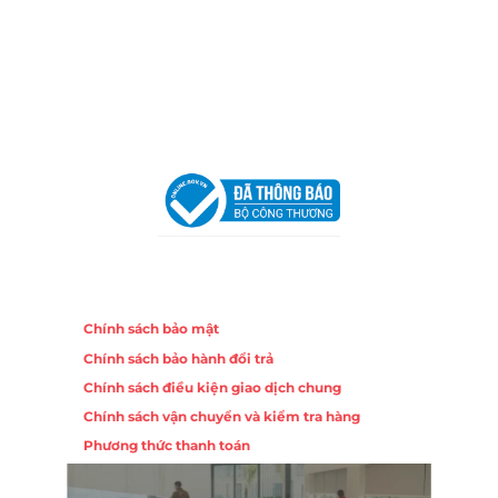
Trang, Khánh Hòa
Hotline:
0906 51 5537 – 0282 253 5537
Email:
congtycancin@gmail.com
Chi nhánh Hà Nội - Đà Nẵng
VPĐD Tại Hà Nội:
13BT3 Vạn Phúc, Hà Đông, Hà Nội
VPĐD Tại Đà Nẵng :
Số 403 Nguyễn Hữu Thọ, Phường
Khuê Trung, Quận Cẩm Lệ, TP. Đà Nẵng
Chính sách
Chính sách bảo mật
Chính sách bảo hành đổi trả
Chính sách điều kiện giao dịch chung
Chính sách vận chuyển và kiểm tra hàng
Phương thức thanh toán