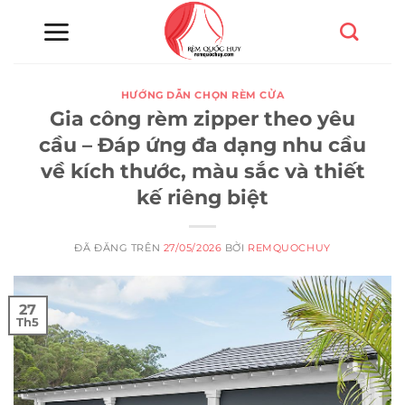
Chuyển
đến
nội
dung
HƯỚNG DẪN CHỌN RÈM CỬA
Gia công rèm zipper theo yêu
cầu – Đáp ứng đa dạng nhu cầu
về kích thước, màu sắc và thiết
kế riêng biệt
ĐÃ ĐĂNG TRÊN
27/05/2026
BỞI
REMQUOCHUY
27
Th5