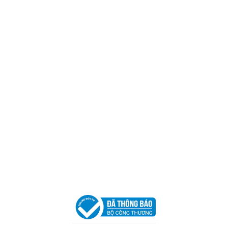
Trụ sở chính
CÔNG TY TNHH CAN CIN VIỆT NAM
Mã số thuế:
0317918046
Địa Chỉ:
606/42 Đường 3 Tháng 2, Phường Diên Hồng,
Thành phố Hồ Chí Minh (P.14 Q10).
Hotline:
0906 51 5537 – 0282 253 5537
Xưởng Sản Xuất:
C30 Thành Thái, Phường 9, Quận 10,
TP.HCM
Email:
congtycancin@gmail.com
Chi nhánh Nha Trang
Địa Chỉ:
86 Đường 23 Tháng 10, Phương Sài, Nha
Trang, Khánh Hòa
Hotline:
0906 51 5537 – 0282 253 5537
Email:
congtycancin@gmail.com
Chi nhánh Hà Nội - Đà Nẵng
VPĐD Tại Hà Nội:
13BT3 Vạn Phúc, Hà Đông, Hà Nội
VPĐD Tại Đà Nẵng :
Số 403 Nguyễn Hữu Thọ, Phường
Khuê Trung, Quận Cẩm Lệ, TP. Đà Nẵng