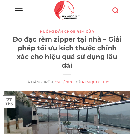
Chuyển
đến
nội
dung
HƯỚNG DẪN CHỌN RÈM CỬA
Đo đạc rèm zipper tại nhà – Giải
pháp tối ưu kích thước chính
xác cho hiệu quả sử dụng lâu
dài
ĐÃ ĐĂNG TRÊN
27/05/2026
BỞI
REMQUOCHUY
27
Th5