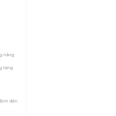
ng nắng
g tăng
 định đến