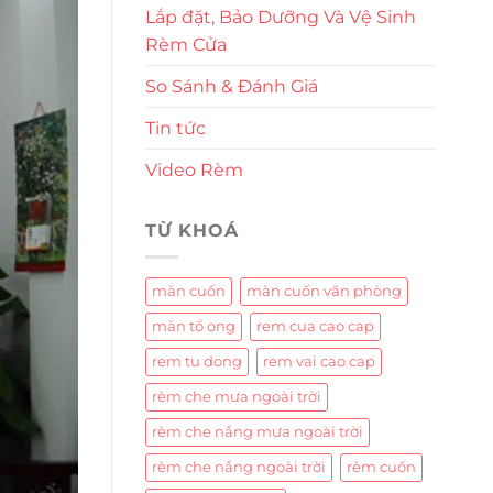
Lắp đặt, Bảo Dưỡng Và Vệ Sinh
Rèm Cửa
So Sánh & Đánh Giá
Tin tức
Video Rèm
TỪ KHOÁ
màn cuốn
màn cuốn văn phòng
màn tổ ong
rem cua cao cap
rem tu dong
rem vai cao cap
rèm che mưa ngoài trời
rèm che nắng mưa ngoài trời
rèm che nắng ngoài trời
rèm cuốn