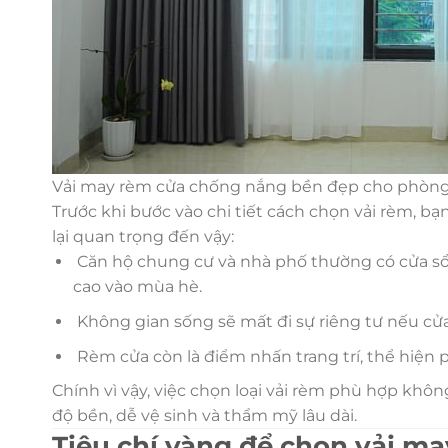
Vải may rèm cửa chống nắng bền đẹp cho phòn
Trước khi bước vào chi tiết cách chọn vải rèm, bạ
lại quan trọng đến vậy:
Căn hộ chung cư và nhà phố thường có cửa sổ 
cao vào mùa hè.
Không gian sống sẽ mất đi sự riêng tư nếu cử
Rèm cửa còn là điểm nhấn trang trí, thể hiện p
Chính vì vậy, việc chọn loại vải rèm phù hợp k
độ bền, dễ vệ sinh và thẩm mỹ lâu dài.
Tiêu chí vàng để chọn vải m