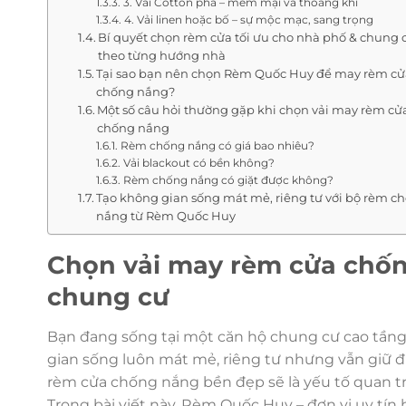
3. Vải Cotton pha – mềm mại và thoáng khí
4. Vải linen hoặc bố – sự mộc mạc, sang trọng
Bí quyết chọn rèm cửa tối ưu cho nhà phố & chung 
theo từng hướng nhà
Tại sao bạn nên chọn Rèm Quốc Huy để may rèm c
chống nắng?
Một số câu hỏi thường gặp khi chọn vải may rèm cử
chống nắng
Rèm chống nắng có giá bao nhiêu?
Vải blackout có bền không?
Rèm chống nắng có giặt được không?
Tạo không gian sống mát mẻ, riêng tư với bộ rèm c
nắng từ Rèm Quốc Huy
Chọn vải may rèm cửa chốn
chung cư
Bạn đang sống tại một căn hộ chung cư cao tần
gian sống luôn mát mẻ, riêng tư nhưng vẫn giữ đư
rèm cửa chống nắng bền đẹp sẽ là yếu tố quan tr
Trong bài viết này, Rèm Quốc Huy – đơn vị uy tín