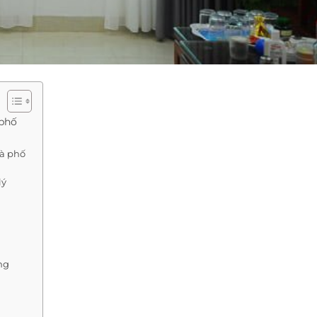
 phố
hà phố
lý
ng