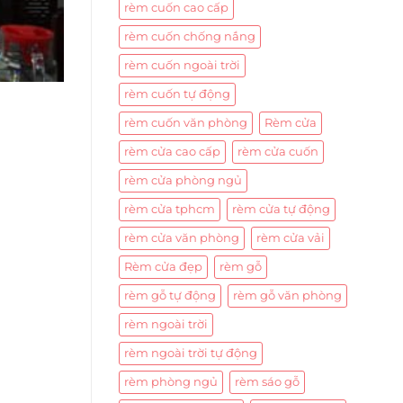
rèm cuốn cao cấp
rèm cuốn chống nắng
rèm cuốn ngoài trời
rèm cuốn tự động
rèm cuốn văn phòng
Rèm cửa
rèm cửa cao cấp
rèm cửa cuốn
rèm cửa phòng ngủ
rèm cửa tphcm
rèm cửa tự động
rèm cửa văn phòng
rèm cửa vải
Rèm cửa đẹp
rèm gỗ
rèm gỗ tự động
rèm gỗ văn phòng
rèm ngoài trời
rèm ngoài trời tự động
rèm phòng ngủ
rèm sáo gỗ