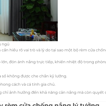
g ngủ
n cần hiểu rõ vai trò và lý do tại sao một bộ rèm cửa chố
lớn, đón ánh nắng trực tiếp, khiến nhiệt độ trong phòn
a sổ không được che chắn kỹ lưỡng.
hong cách và cá tính gia chủ.
hông chỉ ảnh hưởng đến khả năng cản nắng mà còn quyết
ay rèm cửa chống nắng lý tưởng