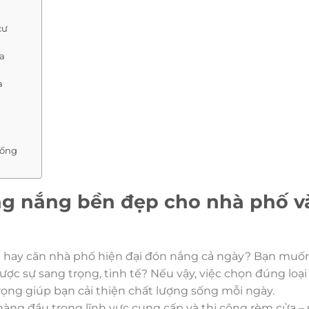
cư
ửa
a
hống
g nắng bền đẹp cho nhà phố v
g hay căn nhà phố hiện đại đón nắng cả ngày? Bạn mu
ợc sự sang trọng, tinh tế? Nếu vậy, việc chọn đúng loại
ọng giúp bạn cải thiện chất lượng sống mỗi ngày.
 hàng đầu trong lĩnh vực cung cấp và thi công rèm cửa – 