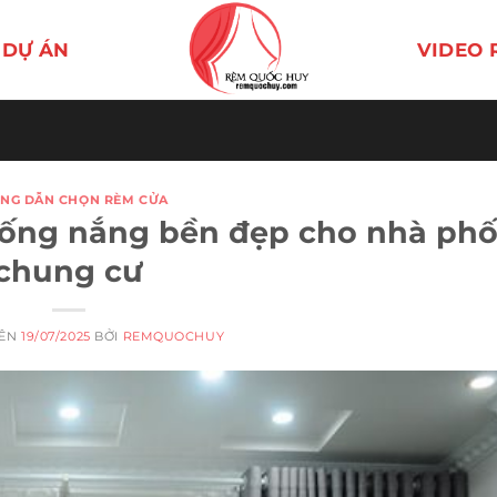
DỰ ÁN
VIDEO 
NG DẪN CHỌN RÈM CỬA
ống nắng bền đẹp cho nhà phố
chung cư
RÊN
19/07/2025
BỞI
REMQUOCHUY