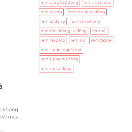
rèm sáo gỗ tự động
rèm sáo nhôm
rèm tổ ong
rèm tổ ong tự động
rèm tự động
rèm văn phòng
rèm văn phòng tự động
rèm vải
rèm vải 2 lớp
rèm zip
rèm zipper
rèm zipper ngoài trời
rèm zipper tự động
rèm zip tự động
à
ốn không
 vải may
sẽ